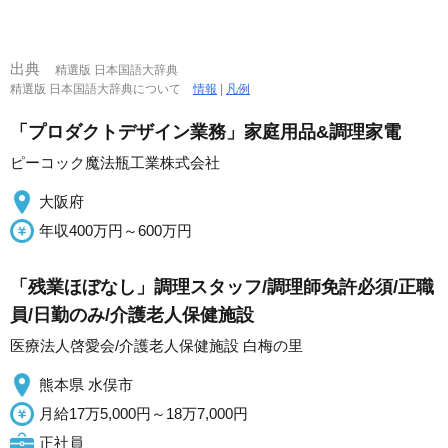
出典
精選版 日本国語大辞典
精選版 日本国語大辞典について
情報
|
凡例
「プロダクトデザイン業務」家庭用品&調理家電
ピーコック魔法瓶工業株式会社
大阪府
年収400万円～600万円
「残業ほぼなし」調理スタッフ/調理師免許必須/正職
員/日勤のみ/介護老人保健施設
医療法人啓愛会/介護老人保健施設 白梅の里
熊本県 水俣市
月給17万5,000円～18万7,000円
正社員