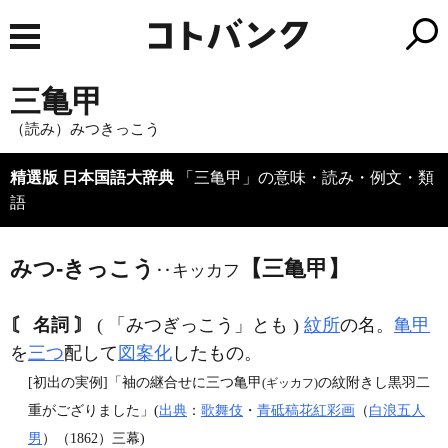
三亀甲
（読み）みつきっこう
精選版 日本国語大辞典
「三亀甲」の意味・読み・例文・類
語
みつ‐きっこう
【三亀甲】
‥キッカフ
〘 名詞 〙
( 「みつぎっこう」とも )
紋所
の名。
亀甲
を
三つ
配して
図案化
したもの。
[初出の実例]「袖の継合せに三つ亀甲
の紋附きし黒羽二
(ギッカフ)
重がござりました」(
出典
：
歌舞伎
・
青砥稿花紅彩画
（
白浪五人
男
）（1862）三幕)