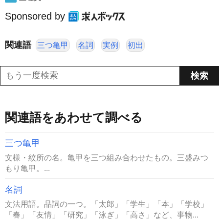
Sponsored by
関連語
三つ亀甲
名詞
実例
初出
関連語をあわせて調べる
三つ亀甲
文様・紋所の名。亀甲を三つ組み合わせたもの。三盛みつ
もり亀甲。...
名詞
文法用語。品詞の一つ。「太郎」「学生」「本」「学校」
「春」「友情」「研究」「泳ぎ」「高さ」など、事物...