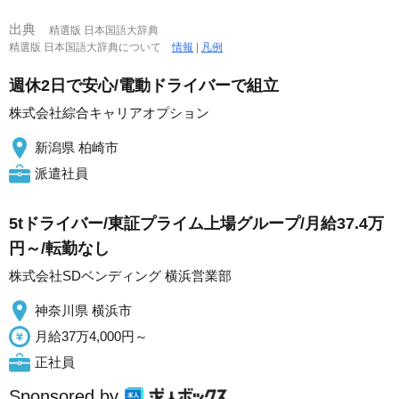
出典
精選版 日本国語大辞典
精選版 日本国語大辞典について
情報
|
凡例
週休2日で安心/電動ドライバーで組立
株式会社綜合キャリアオプション
新潟県 柏崎市
派遣社員
5tドライバー/東証プライム上場グループ/月給37.4万
円～/転勤なし
株式会社SDベンディング 横浜営業部
神奈川県 横浜市
月給37万4,000円～
正社員
Sponsored by