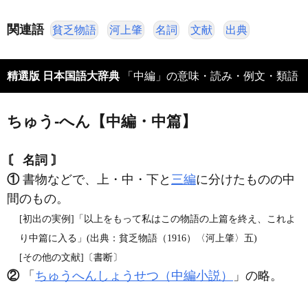
関連語
貧乏物語
河上肇
名詞
文献
出典
精選版 日本国語大辞典
「中編」の意味・読み・例文・類語
ちゅう‐へん【中編・中篇】
〘 名詞 〙
①
書物などで、上・中・下と
三編
に分けたものの中
間のもの。
[初出の実例]「以上をもって私はこの物語の上篇を終え、これよ
り中篇に入る」(出典：貧乏物語（1916）〈河上肇〉五)
[その他の文献]〔書断〕
②
「
ちゅうへんしょうせつ（中編小説）
」の略。