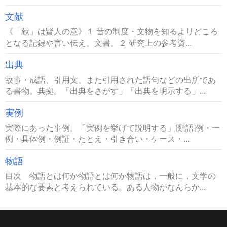
文献
《「献」は賢人の意》１ 昔の制度・文物を知るよりどころ
となる記録や言い伝え。文書。２ 研究上の参考資...
出典
故事・成語、引用文、また引用された語句などの出所であ
る書物。典拠。「出典をさがす」「出典を明示する」...
実例
実際にあった事例。「実例を挙げて説明する」[類語]例・一
例・具体例・例証・たとえ・引き合い・ケース・...
物語
目次 物語とは何か物語とは何か物語は，一般に，文学の
基本的な要素と考えられている。ある人物がなんらか...