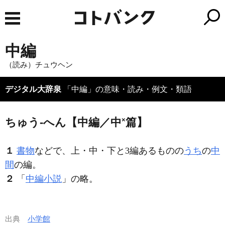
中編
（読み）チュウヘン
デジタル大辞泉
「中編」の意味・読み・例文・類語
×
ちゅう‐へん【中編／中
篇】
１
書物
などで、上・中・下と3編あるものの
うち
の
中
間
の編。
２
「
中編小説
」の略。
出典
小学館