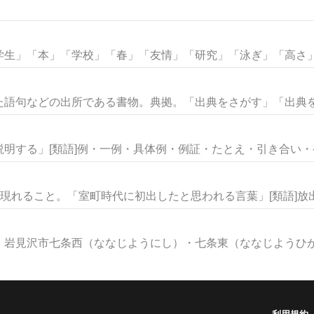
生」「本」「学校」「春」「友情」「研究」「泳ぎ」「高さ」な
語句などの出所である書物。典拠。「出典をさがす」「出典を明
明する」[類語]例・一例・具体例・例証・たとえ・引き合い・ケー
現れること。「室町時代に初出したと思われる言葉」[類語]放出・
岩見沢市七条西（ななじようにし）・七条東（ななじようひがし