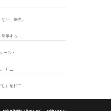
ど、事物...
示する」...
ス・...
排...
）昭和二...