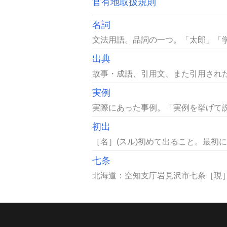
官有地取扱規則
名詞
文法用語。品詞の一つ。「太郎」「学
出典
故事・成語、引用文、また引用された
実例
実際にあった事例。「実例を挙げて説
初出
［名］(スル)初めて出ること。最初に
七条
北海道：空知支庁岩見沢市七条［現］