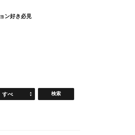
ション好き必見
すべ
て