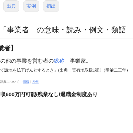
出典
実例
初出
「事業者」の意味・読み・例文・類語
業者】
その他の事業を営む者の
総称
。事業家。
て該地を払下げんとするとき」(出典：官有地取扱規則（明治二三年）（1
大辞典について
情報
|
凡例
年収600万円可能/残業なし/退職金制度あり