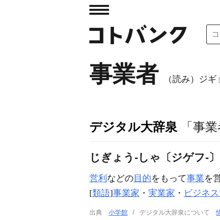
事業者
（読み）ジギ
デジタル大辞泉
「事業
じぎょう‐しゃ〔ジゲフ‐
営利
などの
目的
をもって
事業
を
[
類語
]
事業家
・
実業家
・
ビジネス
出典
小学館
デジタル大辞泉について