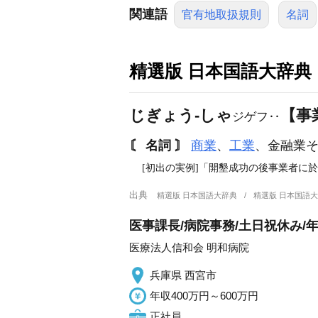
関連語
官有地取扱規則
名詞
精選版 日本国語大辞典
じぎょう‐しゃ
【事
ジゲフ‥
〘 名詞 〙
商業
、
工業
、金融業
[初出の実例]「開墾成功の後事業者に於
出典
精選版 日本国語大辞典
精選版 日本国語
医事課長/病院事務/土日祝休み/
医療法人信和会 明和病院
兵庫県 西宮市
年収400万円～600万円
正社員