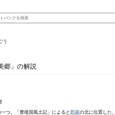
ごう
美郷」の解説
郷
の一つ。「豊後国風土記」によると
郡家
の北に位置した