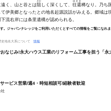
さか
ゆきき
に遠く、山と谷とは
阻
しく深くして、
往還
稀なり。乃ち
して伊美郷となったとの地名起源説話がみえる。郷域は
川下流右岸には条里遺構が認められる。
す。ジャパンナレッジをご利用いただくとすべての情報をご覧になれま
歴史地名大系について
情報
でおなじみ!永大ハウス工業のリフォーム工事を担う「永
サービス営業/週4・時短相談可/経験者歓迎
会社