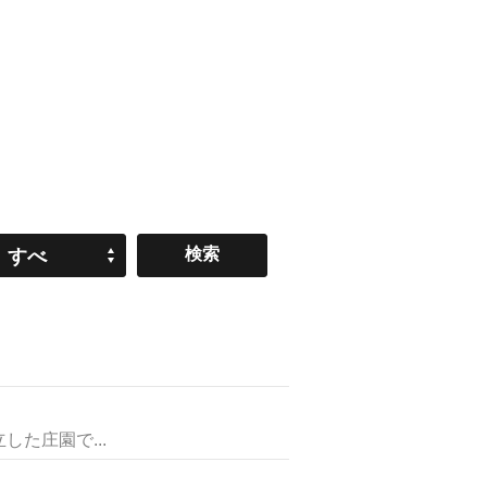
すべ
て
た庄園で...