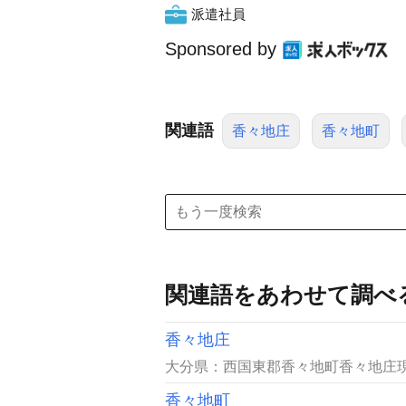
派遣社員
Sponsored by
関連語
香々地庄
香々地町
関連語をあわせて調べ
香々地庄
大分県：西国東郡香々地町香々地庄現
香々地町