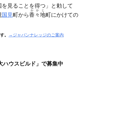
国を見ることを得つ」と勅して
かかじ
現
国見
町から
香々地
町にかけての
す。
→ジャパンナレッジのご案内
大ハウスビルド」で募集中