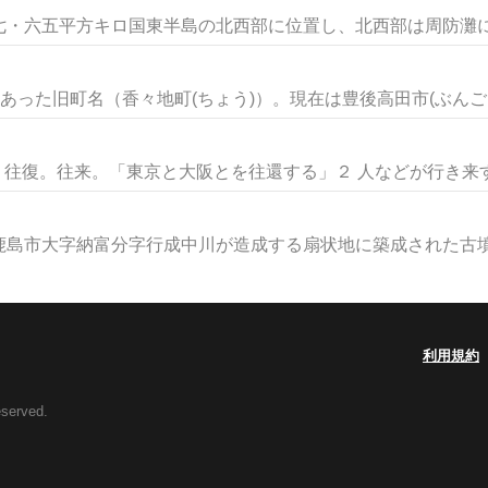
・六五平方キロ国東半島の北西部に位置し、北西部は周防灘に面
あった旧町名（香々地町(ちょう)）。現在は豊後高田市(ぶんごた
。往復。往来。「東京と大阪とを往還する」２ 人などが行き来する
島市大字納富分字行成中川が造成する扇状地に築成された古墳で
利用規約
eserved.