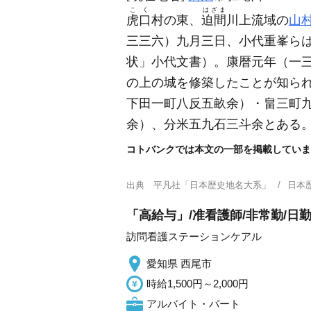
こく
はざま
虎口
村の東、
迫間
川上流域の
山
三三六）
九月三日、小代重峯ら
状」小代文書）
。康暦元年
（一
の上の城を修築したことが知ら
下田一町八反五畝余）
・畠三町
余）
、分米五九石三斗余とある
コトバンクでは本文の一部を掲載していま
出典
平凡社「日本歴史地名大系」
日本
「高給与」/准看護師/非常勤/日
訪問看護ステーションケアル
愛知県 西尾市
時給1,500円～2,000円
アルバイト・パート