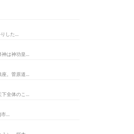
した...
は神功皇...
。菅原道...
全体のこ...
...