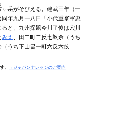
う
方
ヶ岳がそびえる。建武三年
（一
（同年九月一八日「小代重峯軍忠
よると、九州探題今川了俊は穴川
と
みえ
、田二町二反七畝余
（うち
余
（うち下山畠一町六反六畝
す。
→ジャパンナレッジのご案内