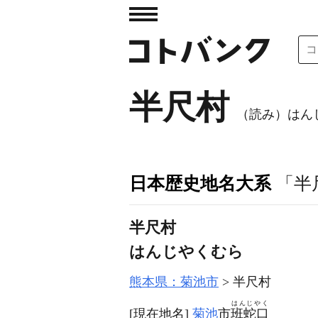
半尺村
（読み）はん
日本歴史地名大系
「半
半尺村
はんじやくむら
熊本県：菊池市
半尺村
はんじやく
[現在地名]
菊池
市
班蛇口