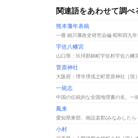
関連語をあわせて調べ
熊本藩年表稿
一冊 細川藩政史研究会編 昭和四九年
宇佐八幡宮
山口県：玖珂郡錦町宇佐村宇佐八幡宮
菅原神社
大阪府：堺市堺戎之町菅原神社［現］
一統志
中国の伝統的な全国地理書の名。一統
鳳来
愛知県東部、南設楽郡(みなみしたらぐ
小村