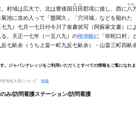
ひた
やほ
村
。村域は広大で、北は豊後国
日田
郡境に接し、西に
八
は菊池に攻め入って「盤闍久」「穴河城」などを陥れた
三七九）
七月一七日付今川了俊書状写
（阿蘇家文書）
に
れる。天正一七年
（一五八九）
の
検地帳
に「班蛇口村」
九反七畝余
（うち上畠一町九反七畝余）
・山畠三町四畝
。
す。ジャパンナレッジをご利用いただくとすべての情報をご覧になれま
歴史地名大系について
情報
勤のみ/訪問看護ステーション/訪問看護