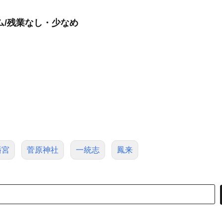
ム/残業なし・少なめ
幡宮
菅原神社
一統志
鳳来