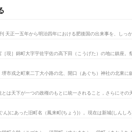
る
刊 天正一五年から明治四年における肥後国の出来事を、しっかり
［現］錦町大字宇佐宇佐の高下田（こうげた）の地に鎮座。祭神
堺市戎之町東二丁大小路の北、開口（あぐち）神社の北東に鎮座
とは天下が一つの政権のもとに統一されること，さらにその天下
ん)にあった旧町名（鳳来町(ちょう)）。現在は新城(しんしろ)市