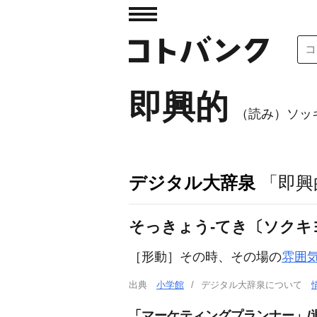
即興的
（読み）ソッ
デジタル大辞泉
「即興
そっきょう‐てき〔ソクキ
［形動］
その時、その場の
雰囲
出典
小学館
デジタル大辞泉について
「マーケティングプランナー」/