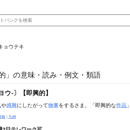
キョウテキ
的」の意味・読み・例文・類語
ヨウ‐〕【即興的】
気
や
感興
にしたがって
物事
をするさま。「
即興的
な
作品
情報
|
凡例
週2日テレワーク可