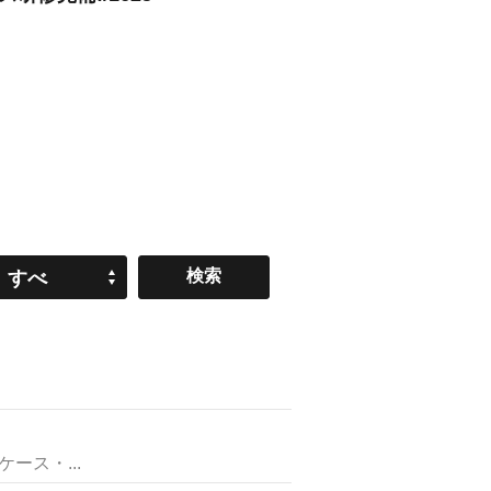
すべ
て
ス・...