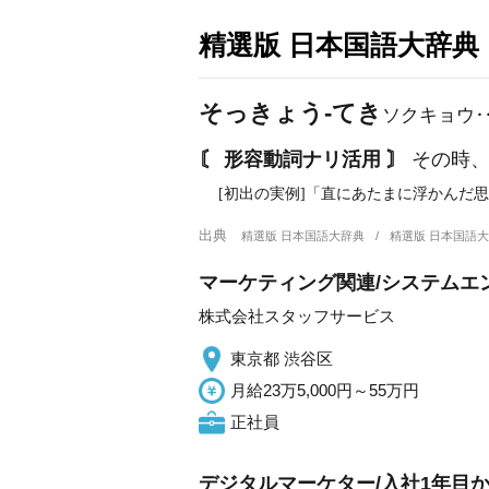
精選版 日本国語大辞典
そっきょう‐てき
ソクキョウ
〘 形容動詞ナリ活用 〙
その時、
[初出の実例]「直にあたまに浮かんだ
出典
精選版 日本国語大辞典
精選版 日本国語
マーケティング関連/システムエンジニ
株式会社スタッフサービス
東京都 渋谷区
月給23万5,000円～55万円
正社員
デジタルマーケター/入社1年目から