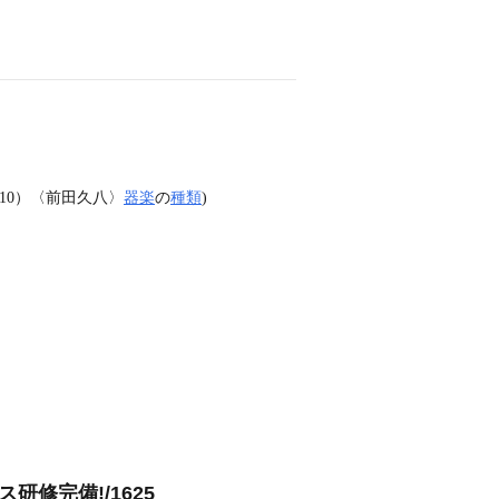
10）〈前田久八〉
器楽
の
種類
)
修完備!/1625