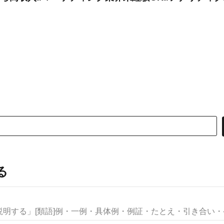
る
明する」[類語]例・一例・具体例・例証・たとえ・引き合い・ケー