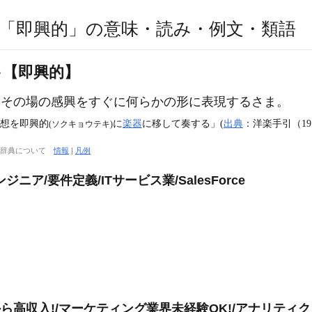
「即興的」の意味・読み・例文・類語
【即興的】
‥
その場の感興をすぐに何らかの形に表現するさま。
思想を即興的
に
楽器
に移して奏する」(
出典
：洋楽手引（19
(ソクキョウテキ)
大辞典について
情報
|
凡例
ア/要件定義/ITサービス業/SalesForce
高収入!/マーケティング業界未経験OK!/アナリティクス研