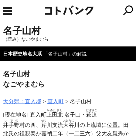
名子山村
（読み）なごやまむら
日本歴史地名大系
「名子山村」の解説
名子山村
なごやまむら
大分県：直入郡
直入町
名子山村
かみたぎた
はぎさこ
[現在地名]
直入町
上田北
名子山・
萩迫
いでの
せり
おおたに
井手野
村の西、
芹
川支流
大谷
川の上流域に位置。田
北氏の祖親泰が嘉禎二年
（一二三六）
父大友親秀か