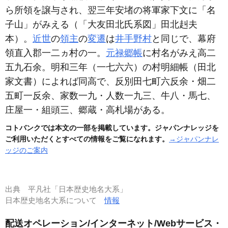
ら所領を譲与され、翌三年安堵の将軍家下文に「名
子山」がみえる
（「大友田北氏系図」田北赳夫
本）
。
近世
の
領主
の
変遷
は
井手野村
と同じで、幕府
領直入郡一二ヵ村の一。
元禄郷帳
に村名がみえ高二
五九石余。明和三年
（一七六六）
の村明細帳
（田北
家文書）
によれば同高で、反別田七町六反余・畑二
五町一反余、家数一九・人数一九三、牛八・馬七、
庄屋一・組頭三、郷蔵・高札場がある。
コトバンクでは本文の一部を掲載しています。ジャパンナレッジを
ご利用いただくとすべての情報をご覧になれます。
→ジャパンナレ
ッジのご案内
出典
平凡社「日本歴史地名大系」
日本歴史地名大系について
情報
配送オペレーション/インターネット/Webサービス・