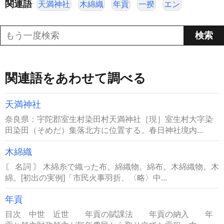
関連語
天満神社
木綿織
年貢
一揆
エン
関連語をあわせて調べる
天満神社
奈良県：宇陀郡室生村染田村天満神社［現］室生村大字染
田染田（そめだ）集落北方に位置する。春日神社境内...
木綿織
〘 名詞 〙 木綿糸で織った布。綿織物。綿布。木綿織物。木
綿。[初出の実例]「市民火事羽折、〈略〉中...
年貢
目次 中世 近世 年貢の賦課法 年貢の納入 年