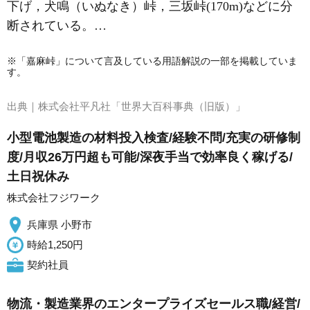
下げ，
犬鳴（いぬなき）峠
，三坂峠(170m)などに分
断されている。…
※「嘉麻峠」について言及している用語解説の一部を掲載していま
す。
出典｜
株式会社平凡社「世界大百科事典（旧版）」
小型電池製造の材料投入検査/経験不問/充実の研修制
度/月収26万円超も可能/深夜手当で効率良く稼げる/
土日祝休み
株式会社フジワーク
兵庫県 小野市
時給1,250円
契約社員
物流・製造業界のエンタープライズセールス職/経営/