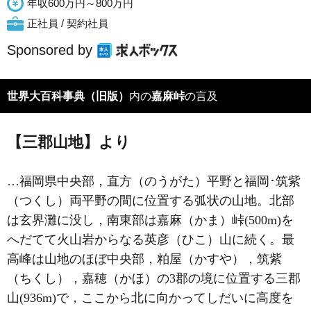
年収600万円～800万円
正社員 / 契約社員
Sponsored by
世界大百科事典（旧版）
内の
嘉麻峠
の言及
【三郡山地】より
…福岡県中央部，直方（のうがた）平野と福岡･筑紫
（つくし）両平野の間に位置する弧状の山地。北部
は玄界灘に没し，南東部は嘉麻（かま）峠(500m)を
へだてて火山岩からなる英彦（ひこ）山に続く。最
高峰は山地のほぼ中央部，粕屋（かすや），筑紫
（ちくし），嘉穂（かほ）の3郡の境に位置する三郡
山(936m)で，ここから北に向かってしだいに高度を