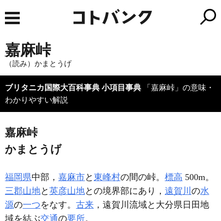
嘉麻峠
（読み）かまとうげ
ブリタニカ国際大百科事典 小項目事典
「嘉麻峠」の意味・
わかりやすい解説
嘉麻峠
かまとうげ
福岡県
中部，
嘉麻市
と
東峰村
の間の峠。
標高
500m。
三郡山地
と
英彦山地
との境界部にあり，
遠賀川
の
水
源
の
一つ
をなす。
古来
，遠賀川流域と大分県日田地
域を結ぶ
交通
の
要所
。