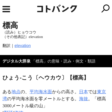
標高
（読み）ヒョウコウ
（その他表記）elevation
翻訳｜
elevation
デジタル大辞泉
「標高」の意味・読み・例文・類語
ひょう‐こう〔ヘウカウ〕【標高】
ある
地点
の、
平均海水面
からの高さ。
日本
では
東京
湾
の平均海水面を零メートルとする。
海抜
。「
標高
3000メートル級の山」