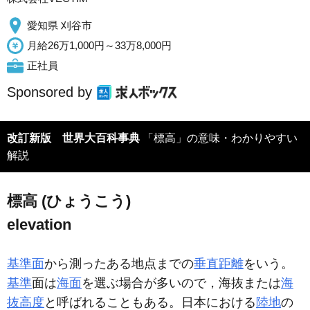
愛知県 刈谷市
月給26万1,000円～33万8,000円
正社員
Sponsored by
改訂新版 世界大百科事典
「標高」の意味・わかりやすい
解説
標高 (ひょうこう)
elevation
基準面
から測ったある地点までの
垂直距離
をいう。
基準
面は
海面
を選ぶ場合が多いので，海抜または
海
抜高度
と呼ばれることもある。日本における
陸地
の