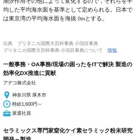
潮汐作用その他によって変化するので，それらを平
均した平均海水面を基準として定められる。日本で
は東京湾の平均海水面を海抜 0mとする。
出典
ブリタニカ国際大百科事典 小項目事典
ブリタニカ国際大百科事典 小項目事典について
情報
一般事務・OA事務/現場の困ったをITで解決 製造の
効率化DX推進に貢献
アデコ株式会社
神奈川県 厚木市
時給1,600円～
派遣社員
セラミックス専門家窒化ケイ素セラミック粉末研究
開発～製造