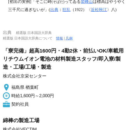
[初出の実例]「そこに峙
ってゐる
鷲峰山
は標高はやうやく
(そばだ)
三千尺に過ぎないが」(
出典
：
狂乱
（1922）〈
近松秋江
〉八)
出典
精選版 日本国語大辞典
精選版 日本国語大辞典について
情報
|
凡例
「寮完備」超高1600円・4勤2休・前払いOK/車載用
リチウムイオン電池の材料製造スタッフ/即入寮/製
造・工場/工場・製造
株式会社京栄センター
福島県 楢葉町
時給1,600円～2,000円
契約社員
綿棒の製造工場
株式会社VECTIM