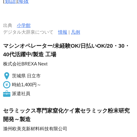
[
類語
]
海抜
出典
小学館
デジタル大辞泉について
情報
|
凡例
マシンオペレーター/未経験OK/日払いOK/20・30・
40代活躍中/製造 工場
株式会社BREXA Next
茨城県 日立市
時給1,400円～
派遣社員
セラミックス専門家窒化ケイ素セラミック粉末研究
開発～製造
滁州欧美克新材料科技有限公司