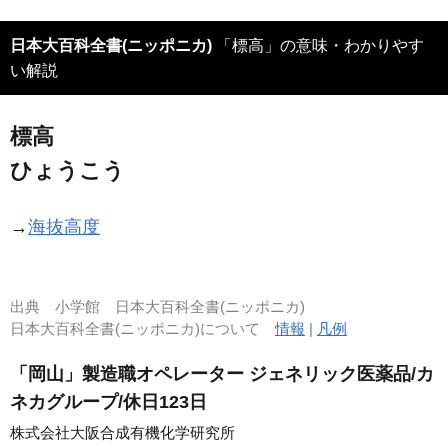
日本大百科全書(ニッポニカ)
「標高」の意味・わかりやす
い解説
標高
ひょうこう
→
海抜高度
出典
小学館 日本大百科全書(ニッポニカ)
日本大百科全書(ニッポニカ)について
情報
|
凡例
「岡山」製造職オペレーター ジェネリック医薬品/カ
ネカグループ/休日123日
株式会社大阪合成有機化学研究所