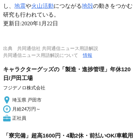
し、
地震
や
火山活動
につながる
地殻
の動きをつかむ
研究も行われている。
更新日:
2020年1月22日
出典
共同通信社 共同通信ニュース用語解説
共同通信ニュース用語解説について
情報
キャラクターグッズの「製造・進捗管理」年休120
日/戸田工場
フジデノロ株式会社
埼玉県 戸田市
月給24万円～
正社員
「寮完備」超高1600円・4勤2休・前払いOK/車載用