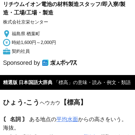
リチウムイオン電池の材料製造スタッフ/即入寮/製
造・工場/工場・製造
株式会社京栄センター
福島県 楢葉町
時給1,600円～2,000円
契約社員
Sponsored by
精選版 日本国語大辞典
「標高」の意味・読み・例文・類語
ひょう‐こう
【標高】
ヘウカウ
〘 名詞 〙
ある地点の
平均水面
からの高さをいう。
海抜。