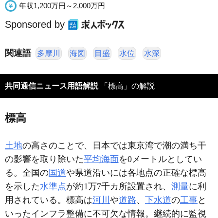
年収1,200万円～2,000万円
Sponsored by
関連語
多摩川
海図
目盛
水位
水深
共同通信ニュース用語解説
「標高」の解説
標高
土地
の高さのことで、日本では東京湾で潮の満ち干
の影響を取り除いた
平均海面
を0メートルとしてい
る。全国の
国道
や県道沿いには各地点の正確な標高
を示した
水準点
が約1万7千カ所設置され、
測量
に利
用されている。標高は
河川
や
道路
、
下水道
の
工事
と
いったインフラ整備に不可欠な情報。継続的に監視