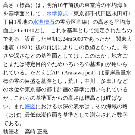
高さ（標高）は，明治10年前後の東京湾の平均海面
を基準面として，
水準原点
（東京都千代田区永田町1
丁目1番地の
水準標石
の零分区画線）の高さを平均海
面上24m4140とし，これを基準として測定されたもの
である。設置した当初は24m5000であったが，関東大
地震（1923）後の再測によりこの数値となった。高
さや深さなどの基準面としては，このほか，地方ご
とまたは特定目的のためいろいろの基準面が用いら
れている。たとえばAP（Arakawa peil）は霊岸島量水
標の零の目盛を基準とし，荒川，中川，多摩川など
の水位や東京都の都市計画の基準に用いられている
が，これらの基準面からの高さは標高とは呼ばな
い。また
海図
における水深の表示は，その海域の略
（ほぼ）最低低潮位面を基準として測定された数字
である。
執筆者：
高崎 正義