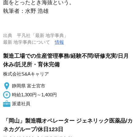
面をとったとき海抜という。
執筆者：
水野 浩雄
出典
平凡社「最新 地学事典」
最新 地学事典について
情報
製造工場での生産管理事務/経験不問/研修充実/日月
休み/託児所・育休完備
株式会社S&Aキャリア
静岡県 富士宮市
時給1,300円～1,400円
派遣社員
「岡山」製造職オペレーター ジェネリック医薬品/カ
ネカグループ/休日123日