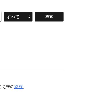
すべて
て従来の
路線
。