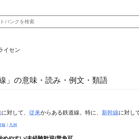
ライセン
線」の意味・読み・例文・類語
線
に対して、
従来
からある鉄道線。特に、
新幹線
に対し
情報
|
凡例
始めやすい/未経験歓迎/普免可