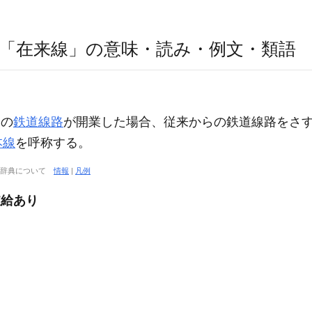
「在来線」の意味・読み・例文・類語
別の
鉄道線路
が開業した場合、従来からの鉄道線路をさ
本線
を呼称する。
大辞典について
情報
|
凡例
支給あり