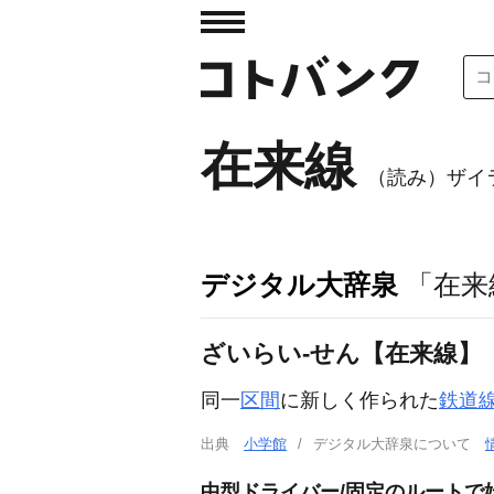
在来線
（読み）ザイ
デジタル大辞泉
「在来
ざいらい‐せん【在来線】
同一
区間
に新しく作られた
鉄道
出典
小学館
デジタル大辞泉について
中型ドライバー/固定のルートで