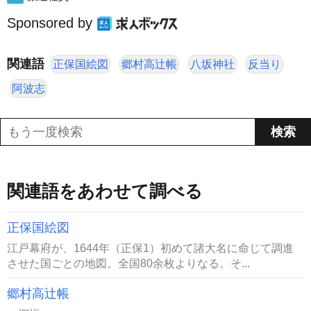
Sponsored by
関連語
正保国絵図
郷村高辻帳
八坂神社
反当り
阿波志
関連語をあわせて調べる
正保国絵図
江戸幕府が、1644年（正保1）初めて諸大名に命じて調進
させた国ごとの地図。全国80余枚よりなる。そ...
郷村高辻帳