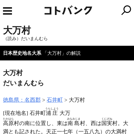
大万村
（読み）だいまんむら
日本歴史地名大系
「大万村」の解説
大万村
だいまんむら
徳島県：名西郡
石井町
大万村
うらしよう
[現在地名]
石井町
浦庄
大万
たかはら
みなみじま
くにざね
高原
村の南に位置し、東は
南島
村、西は
国実
村。大
満とも記された。天正一七年
（一五八九）
の大満村