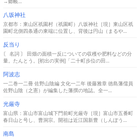
→郷帳...
八坂神社
京都市：東山区祇園村（祇園町）八坂神社［現］東山区祇
園町北側四条通の東端に位置し、背後は円山（まるや...
反当り
〘 名詞 〙 田畑の面積一反についての収穫や肥料などの分
量。たんとう。[初出の実例]「二十町歩位の田...
阿波志
一二巻一二冊 佐野山陰編 文化一二年 後藤雅章 徳島藩儒員
佐野山陰（之憲）が編集した藩撰の地誌。全一...
光厳寺
富山県：富山市富山城下門前町光厳寺［現］富山市五番町
春日山と号し、曹洞宗。開祖は近江国新豊（しんぽう...
南島