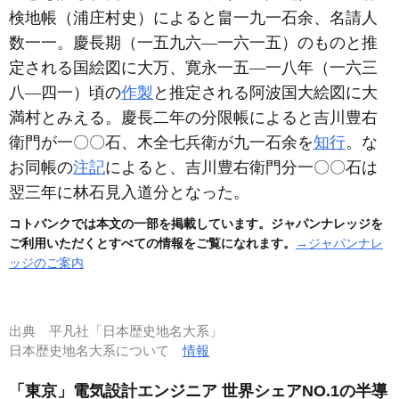
検地帳
（浦庄村史）
によると畠一九一石余、名請人
数一一。慶長期
（一五九六―一六一五）
のものと推
定される国絵図に大万、寛永一五―一八年
（一六三
八―四一）
頃の
作製
と推定される阿波国大絵図に大
満村とみえる。慶長二年の分限帳によると吉川豊右
衛門が一〇〇石、木全七兵衛が九一石余を
知行
。な
お同帳の
注記
によると、吉川豊右衛門分一〇〇石は
翌三年に林石見入道分となった。
コトバンクでは本文の一部を掲載しています。ジャパンナレッジを
ご利用いただくとすべての情報をご覧になれます。
→ジャパンナレ
ッジのご案内
出典
平凡社「日本歴史地名大系」
日本歴史地名大系について
情報
「東京」電気設計エンジニア 世界シェアNO.1の半導