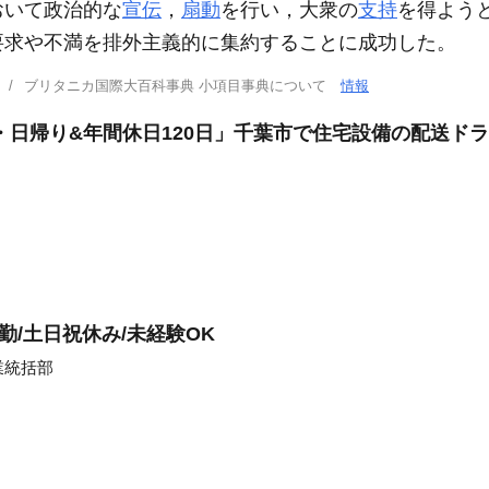
おいて政治的な
宣伝
，
扇動
を行い，大衆の
支持
を得よう
要求や不満を排外主義的に集約することに成功した。
ブリタニカ国際大百科事典 小項目事典について
情報
・日帰り&年間休日120日」千葉市で住宅設備の配送ド
勤/土日祝休み/未経験OK
業統括部