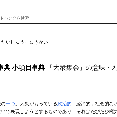
）たいしゅうしゅうかい
事典 小項目事典
「大衆集会」の意味・
態の
一つ
。大衆がもっている
政治的
，経済的，社会的な
ないで表現しようとするものであり，それはたびたび権