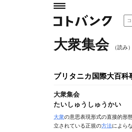
大衆集会
（読み
ブリタニカ国際大百科
大衆集会
たいしゅうしゅうかい
大衆
の意思表現形式の直接的形
立されている正規の
方法
によら