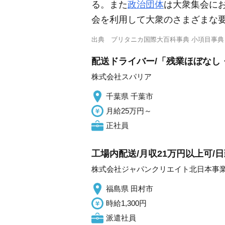
る。また
政治団体
は大衆集会に
会を利用して大衆のさまざまな
出典
ブリタニカ国際大百科事典 小項目事典
配送ドライバー/「残業ほぼなし
株式会社スパリア
千葉県 千葉市
月給25万円～
正社員
工場内配送/月収21万円以上可/日
株式会社ジャパンクリエイト北日本事
福島県 田村市
時給1,300円
派遣社員