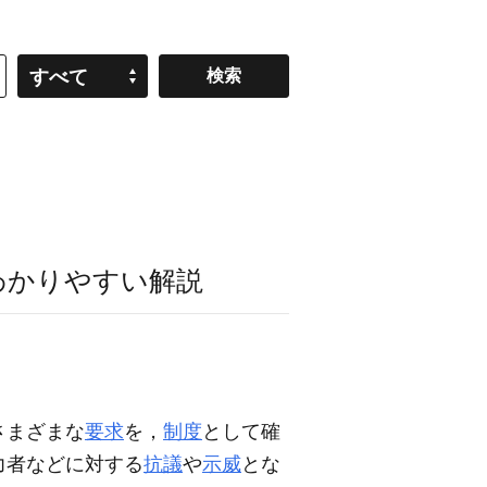
すべて
わかりやすい解説
さまざまな
要求
を，
制度
として確
力者などに対する
抗議
や
示威
とな