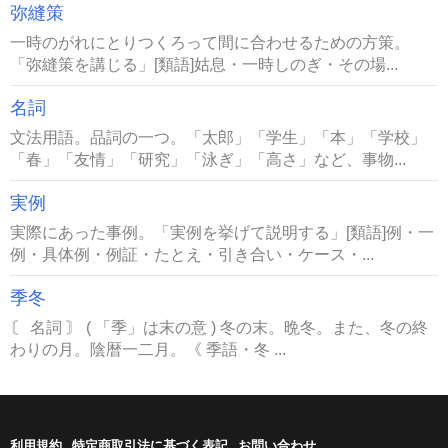
弥縫策
一時のがれにとりつくろって間に合わせるための方策。
「弥縫策を講じる」[類語]姑息・一時しのぎ・その場...
名詞
文法用語。品詞の一つ。「太郎」「学生」「本」「学校」
「春」「友情」「研究」「泳ぎ」「高さ」など、事物...
実例
実際にあった事例。「実例を挙げて説明する」[類語]例・一
例・具体例・例証・たとえ・引き合い・ケース・...
季冬
〘 名詞 〙 ( 「季」は末の意 ) 冬の末。晩冬。また、冬の終
わりの月。陰暦一二月。《 季語・冬 ...
利用規約
特定商取引法に基づく表記
お問い合わせ