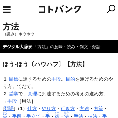
方法
（読み）ホウホウ
デジタル大辞泉
「方法」の意味・読み・例文・類語
ほう‐ほう〔ハウハフ〕【方法】
１
目標
に達するための
手段
。
目的
を遂げるためのや
り方。てだて。
２
哲学
で、
真理
に到達するための考えの進め方。
→
手段
［用法］
[
類語
]（
1
）
仕方
・
やり方
・
行き方
・
方途
・
方策
・
さく
て
すべ
ほう
策
・
手段
・
手立て
・
手
・
術
・
法
・
手法
・
技法
・
手