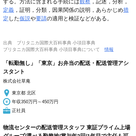
する。方法に含まれる手続には
観察
，記述，分析，
定義
，証明，分類，因果関係の説明，あらかじめ
措
定
した
仮説
や
要請
の適用と検証などがある。
出典
ブリタニカ国際大百科事典 小項目事典
ブリタニカ国際大百科事典 小項目事典について
情報
「転勤無し」「東京」お弁当の配送・配送管理アシ
スタント
株式会社草庵
東京都 北区
年収350万円～450万円
正社員
物流センターの配送管理スタッフ 東証プライム上場