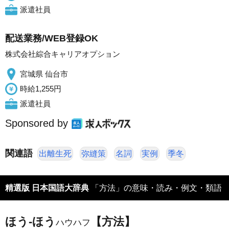
派遣社員
配送業務/WEB登録OK
株式会社綜合キャリアオプション
宮城県 仙台市
時給1,255円
派遣社員
Sponsored by
関連語
出離生死
弥縫策
名詞
実例
季冬
精選版 日本国語大辞典
「方法」の意味・読み・例文・類語
ほう‐ほう
【方法】
ハウハフ