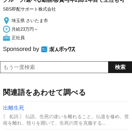
グループ/選べる勤務地/賞与年2回/1年目で主任も可
SBS即配サポート株式会社
埼玉県 さいたま市
月給23万円～
正社員
Sponsored by
関連語をあわせて調べる
出離生死
〘 名詞 〙 仏語。生死の迷いを離れること。仏道を修め、世
俗を離れ、悟りを開いて、生死の苦を克服する...