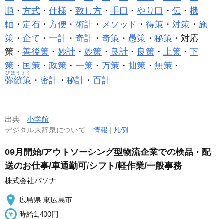
順
・
方式
・
仕様
・
致し方
・
手口
・
やり口
・
伝
・
機
軸
・
定石
・
方便
・
術計
・
メソッド
・
得策
・
対策
・
施
策
・
企て
・
一計
・
奇計
・
奇策
・
愚策
・
秘策
・対応
策・
善後策
・
妙計
・
妙策
・
良計
・
良策
・
上策
・
下
策
・
国策
・
政策
・
一策
・
万策
・
拙策
・
無策
・
びほうさく
弥縫策
・
密計
・
秘計
・
百計
出典
小学館
デジタル大辞泉について
情報
|
凡例
09月開始/アウトソーシング型物流企業での検品・配
送のお仕事/車通勤可/シフト/軽作業/一般事務
株式会社パソナ
広島県 東広島市
時給1,400円