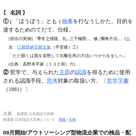
〘 名詞 〙
①
( 「ほうぼう」とも )
物事
を行なうしかた。目的を
達するためのてだて。仕様。
[初出の実例]「季冬之残陰、礼
三千極聖
、修
懺悔方法
」(
出
二
一
二
一
典
：
江都督納言願文集
（平安後）三)
「ただ願くは我を哀愍して出離生死の方法
ををしへ」
(ハウボウ)
(出典：高野本平家（１３Ｃ前）六)
②
哲学で、与えられた
主題
の
認識
を得るために使用
される認識手段。
思考
対象の取扱い方。〔
哲学字彙
（1881）〕
出典
精選版 日本国語大辞典
精選版 日本国語大辞典について
情報
|
凡例
09月開始/アウトソーシング型物流企業での検品・配