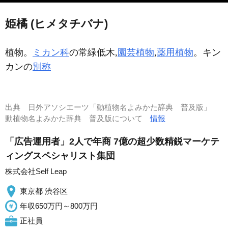
姫橘 (ヒメタチバナ)
植物。
ミカン科
の常緑低木,
園芸植物
,
薬用植物
。キン
カンの
別称
出典
日外アソシエーツ「動植物名よみかた辞典 普及版」
動植物名よみかた辞典 普及版について
情報
「広告運用者」2人で年商 7億の超少数精鋭マーケテ
ィングスペシャリスト集団
株式会社Self Leap
東京都 渋谷区
年収650万円～800万円
正社員