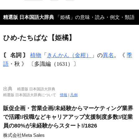
精選版 日本国語大辞典
「姫橘」の意味・読み・例文・類語
ひめ‐たちばな【姫橘】
〘 名詞 〙
植物
「
きんかん（金柑）
」の
異名
。《
季
語
・秋 》 〔多識編（1631）〕
出典
精選版 日本国語大辞典
精選版 日本国語大辞典について
情報
|
凡例
販促企画・営業企画/未経験からマーケティング業界
で活躍!/役職などキャリアアップ支援制度多数!/従業
員の80%が未経験からスタート!/1826
株式会社Meta Sales