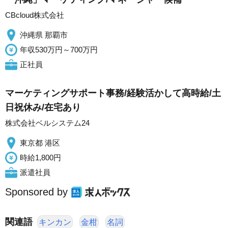
CBcloud株式会社
沖縄県 那覇市
年収530万円～700万円
正社員
マーケティングサポート事務/経験活かして高時給/土
日祝休み/在宅あり
株式会社ベルシステム24
東京都 港区
時給1,800円
派遣社員
Sponsored by
関連語
キンカン
金柑
名詞