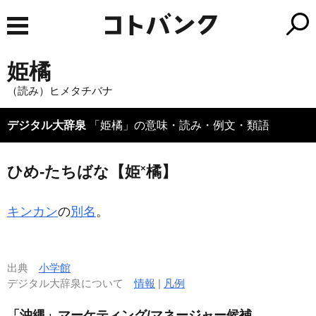
姫橘
（読み）ヒメタチバナ
デジタル大辞泉
「姫橘」の意味・読み・例文・類語
×
ひめ‐たちばな【姫
橘】
キンカン
の
別名
。
出典
小学館
デジタル大辞泉について
情報
|
凡例
「沖縄」マーケティング/マネージャー候補