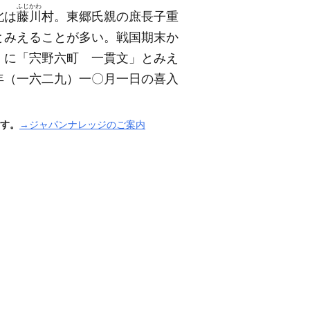
ふじかわ
北は
藤川
村。東郷氏親の庶長子重
とみえることが多い。戦国期末か
）
に「宍野六町 一貫文」とみえ
年
（一六二九）
一〇月一日の喜入
す。
→ジャパンナレッジのご案内