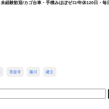
K・未経験歓迎/カゴ台車・手積みほぼゼロ/年休120日・
塔
菩提寺
藤川
建立