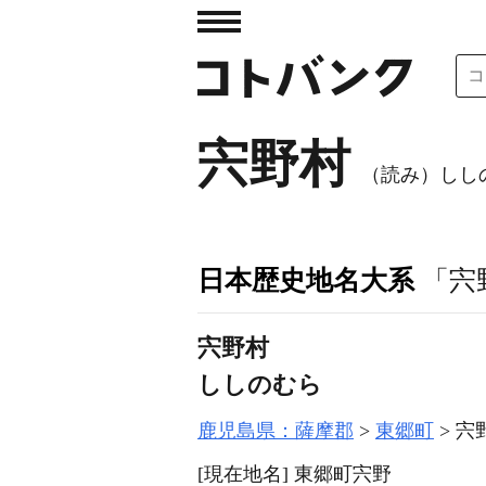
宍野村
（読み）しし
日本歴史地名大系
「宍
宍野村
ししのむら
鹿児島県：薩摩郡
東郷町
宍
[現在地名]
東郷町宍野