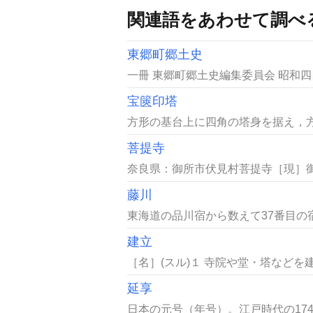
関連語をあわせて調べ
東郷町郷土史
一冊 東郷町郷土史編集委員会 昭和四四
宝篋印塔
方形の基台上に四角の塔身を据え，方
菩提寺
奈良県：御所市伏見村菩提寺［現］御
藤川
東海道の品川宿から数えて37番目の宿
建立
［名］(スル)１ 寺院や堂・塔などを
延享
日本の元号（年号）。江戸時代の1744