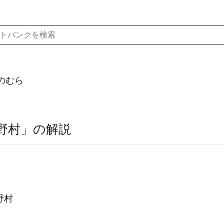
のむら
野村」の解説
野村