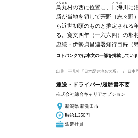
とりまる
とうみ
鳥丸
村の西に位置し、
田海
川に
勝が当地を領して宍野
（志々野
ら近世初頭のものと推定される
る。寛文四年
（一六六四）
の郡
忠続・伊勢貞昌連署知行目録
（
コトバンクでは本文の一部を掲載していま
出典
平凡社「日本歴史地名大系」
日本
運送・ドライバー/履歴書不要
株式会社綜合キャリアオプション
新潟県 新発田市
時給1,350円
派遣社員