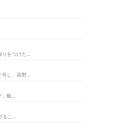
をつけた...
し、高野...
飯...
こ...