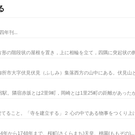
る
年刊...
形の階段状の屋根を置き，上に相輪を立て，四隅に突起状の飾り
所市大字伏見伏見（ふしみ）集落西方の山中にある。伏見山と号
駅。隣宿赤坂とは2里9町，岡崎とは1里25町の距離があったが，
建てること。「寺を建立する」２ 心の中である物事をつくり上げる
年から1748年まで、桜町(さくらまち)天皇、桃園(ももぞの)...