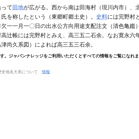
沿って
田地
が広がる。西から南は田海村
（現川内市）
、
）
氏を称したという
（東郷町郷土史）
。
史料
には完野村
年欠一一月一〇日の出水公方向用途支配注文
（清色亀鑑
村高辻帳には完野村とみえ、高三五二石余。なお寛永六
島津尚久系図）
によれば高三五三石余。
す。ジャパンナレッジをご利用いただくとすべての情報をご覧になれま
歴史地名大系について
情報