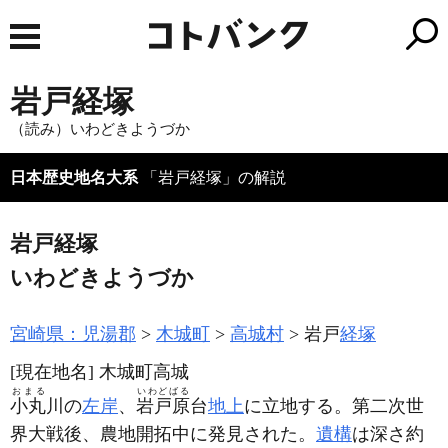
岩戸経塚
（読み）いわどきようづか
日本歴史地名大系
「岩戸経塚」の解説
岩戸経塚
いわどきようづか
宮崎県：児湯郡
木城町
高城村
岩戸
経塚
[現在地名]
木城町高城
おまる
いわどばる
小丸
川の
左岸
、
岩戸原
台
地上
に立地する。第二次世
界大戦後、農地開拓中に発見された。
遺構
は深さ約