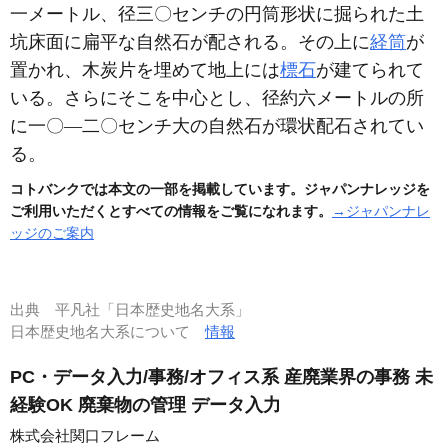
一メートル、径三〇センチの円筒形状に掘られた土
坑床面に扁平な自然石が配される。その上に
経筒
が
置かれ、木炭片を埋めて地上には
標石
が建てられて
いる。さらにそこを中心とし、径約六メートルの所
に一〇―二〇センチ大の自然石が環状配石されてい
る。
コトバンクでは本文の一部を掲載しています。ジャパンナレッジを
ご利用いただくとすべての情報をご覧になれます。
→ジャパンナレ
ッジのご案内
出典
平凡社「日本歴史地名大系」
日本歴史地名大系について
情報
PC・データ入力/事務/オフィス系 産廃業界の事務 未
経験OK 廃棄物の管理 データ入力
株式会社関口フレーム