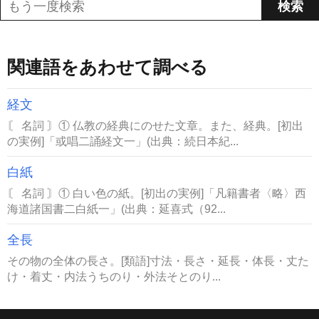
関連語をあわせて調べる
経文
〘 名詞 〙① 仏教の経典にのせた文章。また、経典。[初出
の実例]「或唱二誦経文一」(出典：続日本紀...
白紙
〘 名詞 〙① 白い色の紙。[初出の実例]「凡籍書者〈略〉西
海道諸国書二白紙一」(出典：延喜式（92...
全長
その物の全体の長さ。[類語]寸法・長さ・延長・体長・丈た
け・着丈・内法うちのり・外法そとのり...