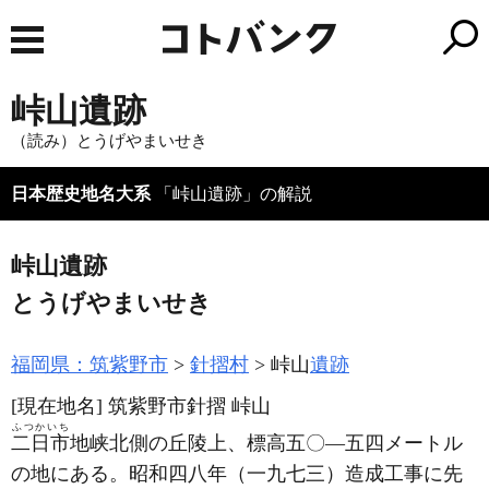
峠山遺跡
（読み）とうげやまいせき
日本歴史地名大系
「峠山遺跡」の解説
峠山遺跡
とうげやまいせき
福岡県：筑紫野市
針摺村
峠山
遺跡
[現在地名]
筑紫野市針摺 峠山
ふつかいち
二日市
地峡北側の丘陵上、標高五〇―五四メートル
の地にある。昭和四八年
（一九七三）
造成工事に先