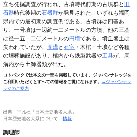
立ち発掘調査が行われ、古墳時代前期の古墳群と
旧
石器
時代後期の
石器群
が発見された。いずれも福岡
県内での最初期の調査例である。古墳群は四基あ
り、一号墳は一辺約一二メートルの方墳、他の三基
は径一五―二〇メートルの
円墳
である。墳丘盛土は
失われていたが、
周溝
と
石室
・木棺・土壙など各種
の埋葬施設があり、棺内から鉄製武器や
工具
が、周
溝内から土師器類が出た。
コトバンクでは本文の一部を掲載しています。ジャパンナレッジを
ご利用いただくとすべての情報をご覧になれます。
→ジャパンナレ
ッジのご案内
出典
平凡社「日本歴史地名大系」
日本歴史地名大系について
情報
調理師