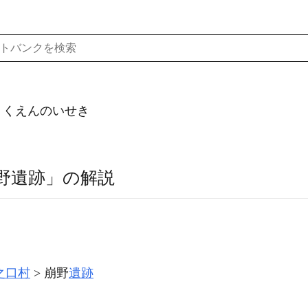
）くえんのいせき
野遺跡」の解説
之口村
崩野
遺跡