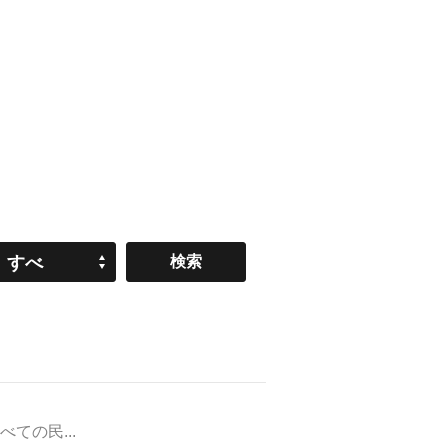
すべ
て
ての民...