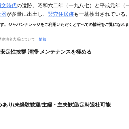
縄文時代
の遺跡。昭和六二年
（一九八七）
と平成元年
（
土器
が多量に出土し、
竪穴住居跡
も一基検出されている
す。ジャパンナレッジをご利用いただくとすべての情報をご覧になれま
歴史地名大系について
情報
 安定性抜群 清掃·メンテナンスを極める
みあり/未経験歓迎/主婦・主夫歓迎/定時退社可能