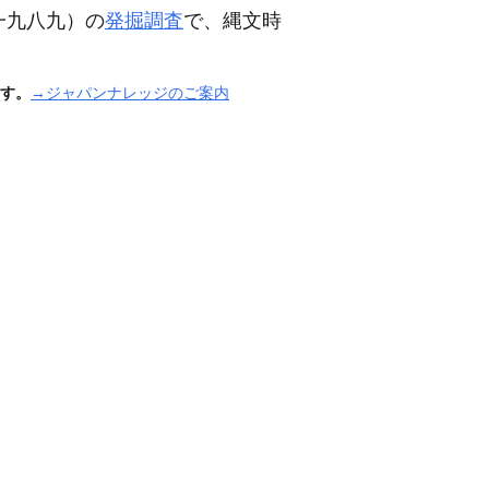
一九八九）
の
発掘調査
で、縄文時
。
す。
→ジャパンナレッジのご案内