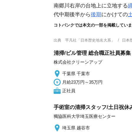
南郷川右岸の台地上に立地する
代中期後半から
後期
にかけての
コトバンクでは本文の一部を掲載していま
出典
平凡社「日本歴史地名大系」
日本
清掃/ビル管理 総合職正社員募集
株式会社クリーンアップ
千葉県 千葉市
月給23万円～35万円
正社員
手術室の清掃スタッフ/土日祝休
獨協医科大学埼玉医療センター
埼玉県 越谷市