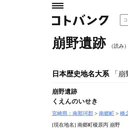
崩野遺跡
（読み
日本歴史地名大系
「崩
崩野遺跡
くえんのいせき
宮崎県：南那珂郡
南郷町
橋
[現在地名]
南郷町榎原丙 崩野