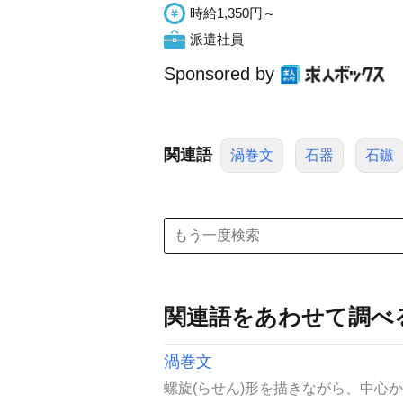
時給1,350円～
派遣社員
Sponsored by
関連語
渦巻文
石器
石鏃
関連語をあわせて調べ
渦巻文
螺旋(らせん)形を描きながら、中心