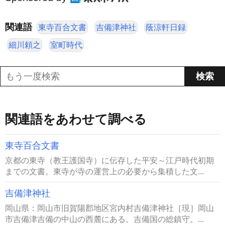
関連語
東寺百合文書
吉備津神社
蔭涼軒日録
細川頼之
室町時代
関連語をあわせて調べる
東寺百合文書
京都の東寺（教王護国寺）に伝存した平安～江戸時代初期
までの文書。東寺が寺の運営上の必要から集積した文...
吉備津神社
岡山県：岡山市旧賀陽郡地区宮内村吉備津神社［現］岡山
市吉備津吉備の中山の西麓にある。吉備国の総鎮守。...