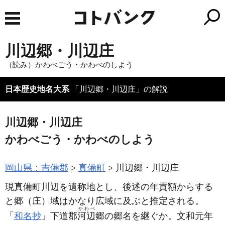
川辺郷・川辺庄
（読み）かわべごう・かわべのしよう
日本歴史地名大系
「川辺郷・川辺庄」の解説
川辺郷・川辺庄
かわべごう・かわべのしよう
岡山県：吉備郡
真備町
川辺郷・川辺庄
現真備町川辺を遺称地とし、後述の年貢額からする
と郷
（庄）
域はかなり広域に及ぶと推定される。
かわべ
「
和名抄
」下道郡
河辺
郷の郷名を継ぐか。文和元年