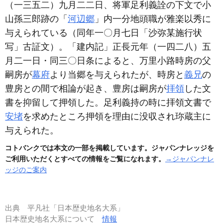
（一三五二）
九月二二日、将軍足利義詮の下文で小
山孫三郎跡の「
河辺郷
」内一分地頭職が雅楽以秀に
与えられている
（同年一〇月七日「沙弥某施行状
写」古証文）
。「建内記」正長元年
（一四二八）
五
月二一日・同三〇日条によると、万里小路時房の父
嗣房が
幕府
より当郷を与えられたが、時房と
義兄
の
豊房との間で相論が起き、豊房は嗣房が
拝領
した文
書を抑留して押領した。足利義持の時に拝領文書で
安堵
を求めたところ押領を理由に没収され珎蔵主に
与えられた。
コトバンクでは本文の一部を掲載しています。ジャパンナレッジを
ご利用いただくとすべての情報をご覧になれます。
→ジャパンナレ
ッジのご案内
出典
平凡社「日本歴史地名大系」
日本歴史地名大系について
情報