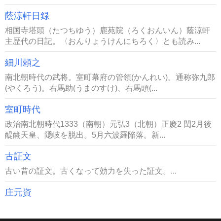
蔭涼軒日録
相国寺塔頭（たつちゆう）鹿苑院（ろくおんいん）蔭涼軒
主歴代の日記。〈おんりょうけんにちろく〉とも読み...
細川頼之
南北朝時代の武将。室町幕府の管領(かんれい)。通称弥九郎
(やくろう)。右馬助(うまのすけ)、右馬頭(...
室町時代
政治南北朝時代1333（南朝）元弘3（北朝）正慶2 閏2月後
醍醐天皇、隠岐を脱出。5月六波羅陥落。新...
古証文
古い昔の証文。古くなって効力を失った証文。...
庄元資