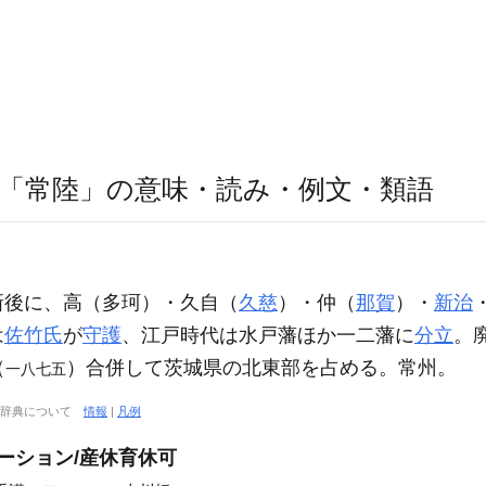
「常陸」の意味・読み・例文・類語
新後に、高（多珂）・久自（
久慈
）・仲（
那賀
）・
新治
は
佐竹氏
が
守護
、江戸時代は水戸藩ほか一二藩に
分立
。
（
）合併して茨城県の北東部を占める。常州。
一八七五
大辞典について
情報
|
凡例
ーション/産休育休可