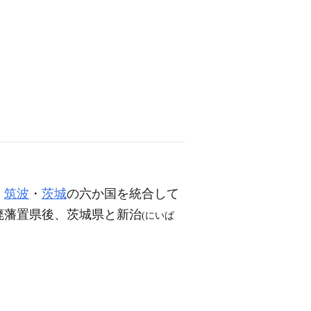
・
筑波
・
茨城
の六か国を統合して
廃藩置県後、茨城県と新治
(にいば