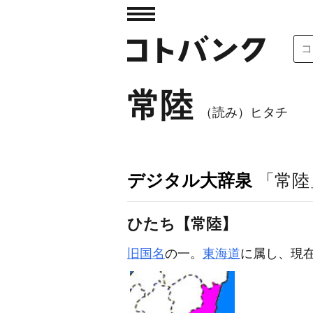
常陸
（読み）ヒタチ
デジタル大辞泉
「常陸
ひたち【常陸】
旧国名
の一。
東海道
に属し、現