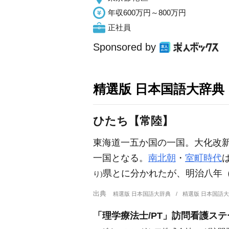
年収600万円～800万円
正社員
Sponsored by
精選版 日本国語大辞典
ひたち【常陸】
東海道一五か国の一国。大化改
一国となる。
南北朝
・
室町時代
県とに分かれたが、明治八年
り)
出典
精選版 日本国語大辞典
精選版 日本国語
「理学療法士/PT」訪問看護ステ