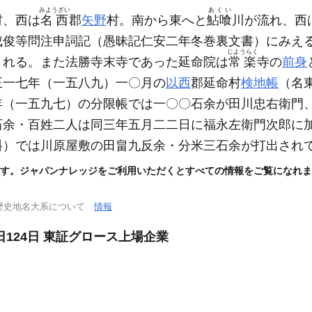
みようざい
あくい
村、西は
名西
郡
矢野
村。南から東へと
鮎喰
川が流れ、西
成俊等問注申詞記
（愚昧記仁安二年冬巻裏文書）
にみえ
じようらく
される。また法勝寺末寺であった延命院は
常楽
寺の
前身
正一七年
（一五八九）
一〇月の
以西
郡延命村
検地帳
（名
年
（一五九七）
の分限帳では一〇〇石余が田川忠右衛門
石余・百姓二人は同三年五月二二日に福永左衛門次郎に
料）
では川原屋敷の田畠九反余・分米三石余が打出され
す。ジャパンナレッジをご利用いただくとすべての情報をご覧になれま
歴史地名大系について
情報
124日 東証グロース上場企業