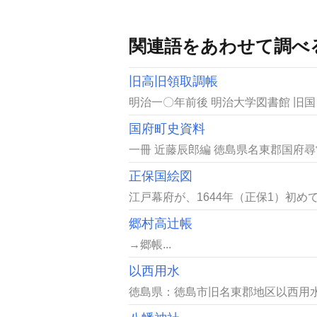
関連語をあわせて調べ
旧高旧領取調帳
明治一〇年前後 明治大学図書館 旧
国府町史資料
一冊 近藤辰郎編 徳島県名東郡国府尋常
正保国絵図
江戸幕府が、1644年（正保1）初め
郷村高辻帳
→郷帳...
以西用水
徳島県：徳島市旧名東郡地区以西用水