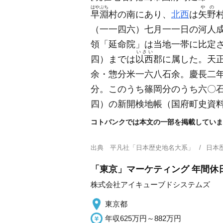
はやぶち
やの
早淵
村の南にあり、
北西
は
矢野
（一一四六）
七月一一日の河人
領「延命院」は当地一帯に比定
いさい
四）
までは
以西
郡に属した。天
余・惣分米一六八石余。慶長二
分。このうち篠岡分のうち六〇
四）
の新開検地帳
（国府町史資
コトバンクでは本文の一部を掲載していま
出典
平凡社「日本歴史地名大系」
日本
「東京」マーケティング 年間休日
株式会社アイキューブドシステムズ
東京都
年収625万円～882万円