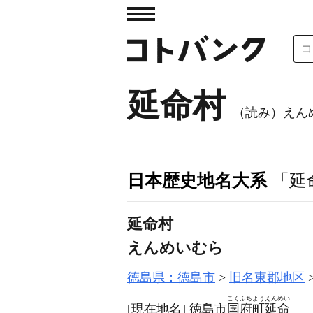
延命村
（読み）えん
日本歴史地名大系
「延
延命村
えんめいむら
徳島県：徳島市
旧名東郡地区
こくふちようえんめい
[現在地名]
徳島市
国府町延命