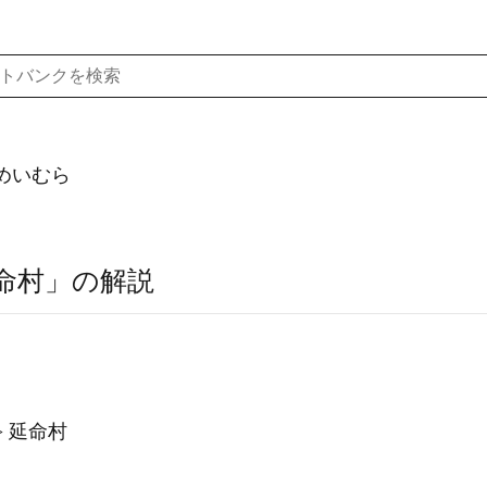
めいむら
命村」の解説
延命村