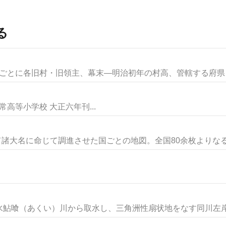
る
国ごとに各旧村・旧領主、幕末―明治初年の村高、管轄する府県を記
高等小学校 大正六年刊...
て諸大名に命じて調進させた国ごとの地図。全国80余枚よりなる。
鮎喰（あくい）川から取水し、三角洲性扇状地をなす同川左岸の