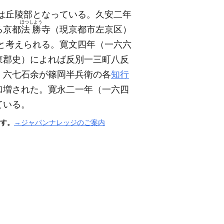
は丘陵部となっている。久安二年
ほつしよう
る京都
法勝
寺
（現京都市左京区）
と考えられる。寛文四年
（一六六
東郡史）
によれば反別一三町八反
、六七石余が篠岡半兵衛の各
知行
加増された。寛永二一年
（一六四
ている。
す。
→ジャパンナレッジのご案内