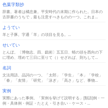
色葉字類抄
辞書。著者は橘忠兼。平安時代の末期に作られた。日本の
古辞書のうちで，最も注意すべきものの一つ。これま...
ようてい
羊と子豚。字通「羊」の項目を見る。...
せいてい
とんぼ。〔博物志、四、戯術〕五五日、蜻の頭を西向の下
に埋め、埋めて三日に至りて（）せざれば、則ちして...
名詞
文法用語。品詞の一つ。「太郎」「学生」「本」「学校」
「春」「友情」「研究」「泳ぎ」「高さ」など、事物...
実例
実際にあった事例。「実例を挙げて説明する」[類語]例・一
例・具体例・例証・たとえ・引き合い・ケース・...