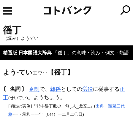
徭丁
（読み）ようてい
精選版 日本国語大辞典
「徭丁」の意味・読み・例文・類語
よう‐てい
【徭丁】
エウ‥
〘 名詞 〙
令制
で、
雑徭
としての
労役
に従事する
正
丁
。ようちょう。
(せいてい)
[初出の実例]「郡中徭丁数少、無
人
差充
」(
出典
：
類聚三代
レ
二
一
格
‐一・承和一一年（844）一二月二〇日)