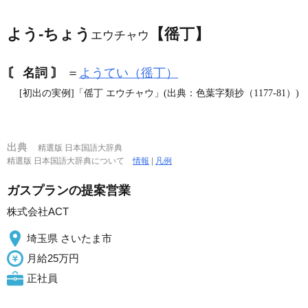
よう‐ちょう
【徭丁】
エウチャウ
〘 名詞 〙
＝
ようてい（徭丁）
[初出の実例]「傜丁 エウチャウ」(出典：色葉字類抄（1177‐81）)
出典
精選版 日本国語大辞典
精選版 日本国語大辞典について
情報
|
凡例
ガスプランの提案営業
株式会社ACT
埼玉県 さいたま市
月給25万円
正社員