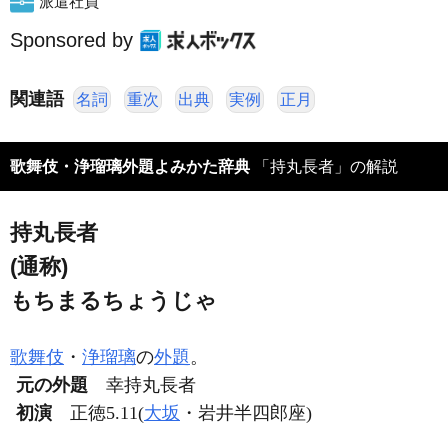
派遣社員
Sponsored by
関連語
名詞
重次
出典
実例
正月
歌舞伎・浄瑠璃外題よみかた辞典
「持丸長者」の解説
持丸長者
(通称)
もちまるちょうじゃ
歌舞伎
・
浄瑠璃
の
外題
。
元の外題
幸持丸長者
初演
正徳5.11(
大坂
・岩井半四郎座)