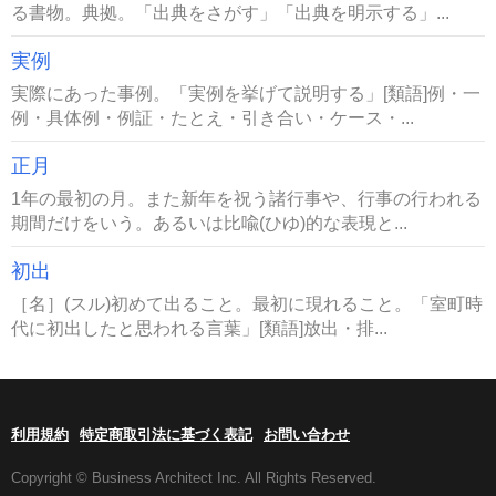
る書物。典拠。「出典をさがす」「出典を明示する」...
実例
実際にあった事例。「実例を挙げて説明する」[類語]例・一
例・具体例・例証・たとえ・引き合い・ケース・...
正月
1年の最初の月。また新年を祝う諸行事や、行事の行われる
期間だけをいう。あるいは比喩(ひゆ)的な表現と...
初出
［名］(スル)初めて出ること。最初に現れること。「室町時
代に初出したと思われる言葉」[類語]放出・排...
利用規約
特定商取引法に基づく表記
お問い合わせ
Copyright © Business Architect Inc. All Rights Reserved.