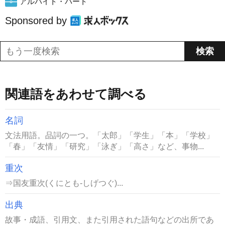
アルバイト・パート
Sponsored by
関連語をあわせて調べる
名詞
文法用語。品詞の一つ。「太郎」「学生」「本」「学校」
「春」「友情」「研究」「泳ぎ」「高さ」など、事物...
重次
⇒国友重次(くにとも-しげつぐ)...
出典
故事・成語、引用文、また引用された語句などの出所であ