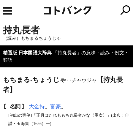
持丸長者
（読み）もちまるちょうじゃ
精選版 日本国語大辞典
「持丸長者」の意味・読み・例文・
類語
もちまる‐ちょうじゃ
【持丸長
‥チャウジャ
者】
〘 名詞 〙
大金持
。
富豪
。
[初出の実例]「正月はたれももち丸長者かな〈重次〉」(出典：俳
諧・玉海集（1656）一)