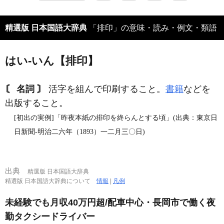
精選版 日本国語大辞典
「排印」の意味・読み・例文・類語
はい‐いん【排印】
〘 名詞 〙
活字を組んで印刷すること。
書籍
などを
出版すること。
[初出の実例]「昨夜本紙の排印を終らんとする頃」(出典：東京日
日新聞‐明治二六年（1893）一二月三〇日)
出典
精選版 日本国語大辞典
精選版 日本国語大辞典について
情報
|
凡例
未経験でも月収40万円超/配車中心・長岡市で働く夜
勤タクシードライバー