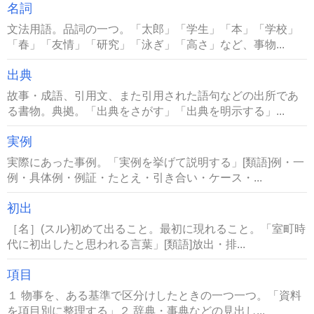
名詞
文法用語。品詞の一つ。「太郎」「学生」「本」「学校」
「春」「友情」「研究」「泳ぎ」「高さ」など、事物...
出典
故事・成語、引用文、また引用された語句などの出所であ
る書物。典拠。「出典をさがす」「出典を明示する」...
実例
実際にあった事例。「実例を挙げて説明する」[類語]例・一
例・具体例・例証・たとえ・引き合い・ケース・...
初出
［名］(スル)初めて出ること。最初に現れること。「室町時
代に初出したと思われる言葉」[類語]放出・排...
項目
１ 物事を、ある基準で区分けしたときの一つ一つ。「資料
を項目別に整理する」２ 辞典・事典などの見出し...