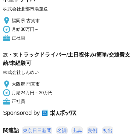
株式会社北部市場運送
福岡県 古賀市
月給30万円～
正社員
2t・3tトラックドライバー/土日祝休み/簡単/交通費支
給/未経験可
株式会社しんめい
大阪府 門真市
月給24万円～30万円
正社員
Sponsored by
関連語
東京日日新聞
名詞
出典
実例
初出