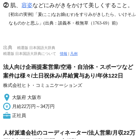
②
肌、
容姿
などにみがきをかけて美しくすること。
[初出の実例]「爰
なお娘
をすりみがきしたら、いけそふ
(ここ)
(むす)
なものかと思ふ」(出典：談義本・根無草（1763‐69）前)
出典
精選版 日本国語大辞典
精選版 日本国語大辞典について
情報
|
凡例
法人向け企画提案営業/空港・自治体・スポーツなど
案件は様々/土日祝休み/昇給賞与あり/年休122日
株式会社ヒト・コミュニケーションズ
大阪府 大阪市
月給22万円～34万円
正社員
人材派遣会社のコーディネーター/法人営業/月収22万