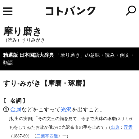
摩り磨き
（読み）すりみがき
精選版 日本国語大辞典
「摩り磨き」の意味・読み・例文・
類語
すり‐みがき【摩磨・琢磨】
〘 名詞 〙
①
金属
などをこすって
光沢
を出すこと。
[初出の実例]「その文三の顔を見て、今まで火鉢の琢磨
(スリミガ
をしてゐたお政が俄かに光沢布巾の手を止めて」(
出典
：
浮雲
キ)
（1887‐89）〈
二葉亭四迷
〉一)