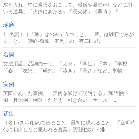
灰を入れ、中に炭火をおこして、暖房や湯沸かしなどに用
いる道具。「火鉢にあたる」「長火鉢」《季 冬》「...
琢磨
〘 名詞 〙 ( 「琢」はのみでうつこと、「磨」は砂石でみが
くこと。「詩経‐衛風・淇奥」の「有二匪君...
名詞
文法用語。品詞の一つ。「太郎」「学生」「本」「学校」
「春」「友情」「研究」「泳ぎ」「高さ」など、事物...
実例
実際にあった事例。「実例を挙げて説明する」[類語]例・一
例・具体例・例証・たとえ・引き合い・ケース・...
初出
［名］(スル)初めて出ること。最初に現れること。「室町時
代に初出したと思われる言葉」[類語]放出・排...