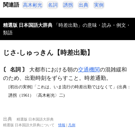
関連語
高木彬光
名詞
誘拐
出典
実例
精選版 日本国語大辞典
「時差出勤」の意味・読み・例文・
類語
じさ‐しゅっきん【時差出勤】
〘 名詞 〙
大都市における朝の
交通機関
の混雑緩和
のため、出勤時刻をずらすこと。時差通勤。
[初出の実例]「これは、いま流行の時差出勤ではなくて」(出典：
誘拐（1961）〈高木彬光〉二)
出典
精選版 日本国語大辞典
精選版 日本国語大辞典について
情報
|
凡例