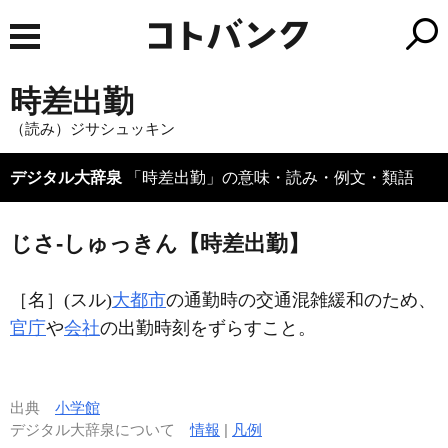
時差出勤
（読み）ジサシュッキン
デジタル大辞泉
「時差出勤」の意味・読み・例文・類語
じさ‐しゅっきん【時差出勤】
［名］
(スル)
大都市
の通勤時の交通混雑緩和のため、
官庁
や
会社
の出勤時刻をずらすこと。
出典
小学館
デジタル大辞泉について
情報
|
凡例