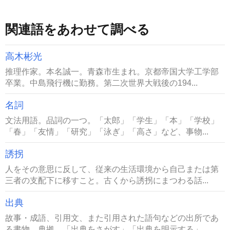
関連語をあわせて調べる
高木彬光
推理作家。本名誠一。青森市生まれ。京都帝国大学工学部
卒業。中島飛行機に勤務。第二次世界大戦後の194...
名詞
文法用語。品詞の一つ。「太郎」「学生」「本」「学校」
「春」「友情」「研究」「泳ぎ」「高さ」など、事物...
誘拐
人をその意思に反して、従来の生活環境から自己または第
三者の支配下に移すこと。古くから誘拐にまつわる話...
出典
故事・成語、引用文、また引用された語句などの出所であ
る書物。典拠。「出典をさがす」「出典を明示する」...