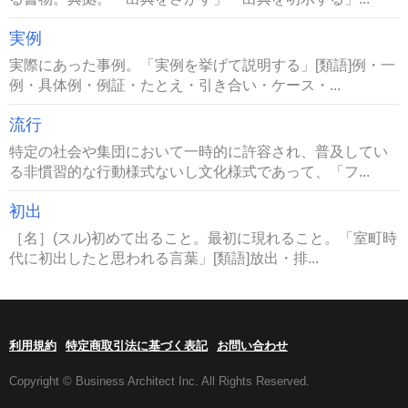
実例
実際にあった事例。「実例を挙げて説明する」[類語]例・一
例・具体例・例証・たとえ・引き合い・ケース・...
流行
特定の社会や集団において一時的に許容され、普及してい
る非慣習的な行動様式ないし文化様式であって、「フ...
初出
［名］(スル)初めて出ること。最初に現れること。「室町時
代に初出したと思われる言葉」[類語]放出・排...
利用規約
特定商取引法に基づく表記
お問い合わせ
Copyright © Business Architect Inc. All Rights Reserved.