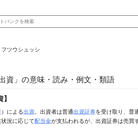
）フツウシュッシ
出資」の意味・読み・例文・類語
資】
者
）による
出資
。出資者は普通
出資証券
を受け取り、普
益状況に応じて
配当金
が支払われるが、出資証券は売買