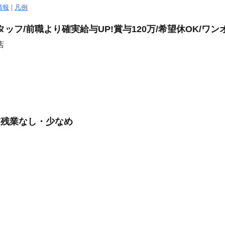
情報
|
凡例
ッフ/前職より確実給与UP!賞与120万/希望休OK/ワン
店
/残業なし・少なめ