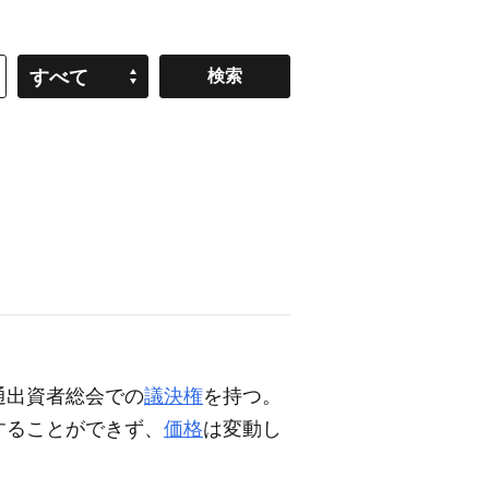
すべて
通出資者総会での
議決権
を持つ。
することができず、
価格
は変動し