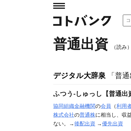
普通出資
（読み
デジタル大辞泉
「普通
ふつう‐しゅっし【普通出
協同組織金融機関
の
会員
（
利用
株式会社
の
普通株
に相当し、収
ない。→
後配出資
→
優先出資