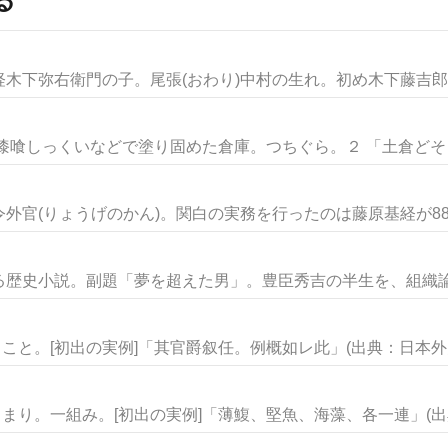
木下弥右衛門の子。尾張(おわり)中村の生れ。初め木下藤吉郎の
漆喰しっくいなどで塗り固めた倉庫。つちぐら。２ 「土倉どそう」
官(りょうげのかん)。関白の実務を行ったのは藤原基経が884年
歴史小説。副題「夢を超えた男」。豊臣秀吉の半生を、組織論を
こと。[初出の実例]「其官爵叙任。例概如レ此」(出典：日本外史.
まり。一組み。[初出の実例]「薄鰒、堅魚、海藻、各一連」(出典.