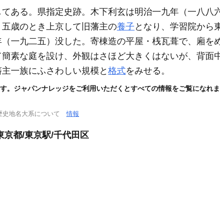
してある。県指定史跡。木下利玄は明治一九年
（一八八
。五歳のとき上京して旧藩主の
養子
となり、学習院から
年
（一九二五）
没した。寄棟造の平屋・桟瓦葺で、廂を
て簡素な庭を設け、外観はさほど大きくはないが、背面
藩主一族にふさわしい規模と
格式
をみせる。
す。ジャパンナレッジをご利用いただくとすべての情報をご覧になれま
歴史地名大系について
情報
京都/東京駅/千代田区