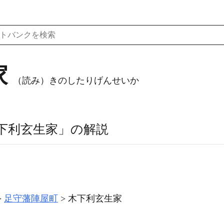
家
（読み）きのしたりげんせいか
下利玄生家」の解説
足守藩陣屋町
木下利玄生家