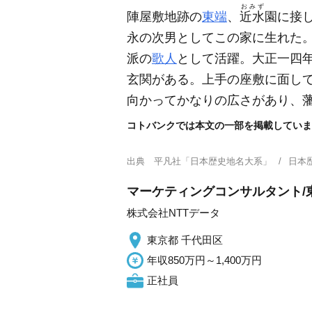
おみず
陣屋敷地跡の
東端
、
近水
園に接
永の次男としてこの家に生れた
派の
歌人
として活躍。大正一四
玄関がある。上手の座敷に面し
向かってかなりの広さがあり、
コトバンクでは本文の一部を掲載していま
出典
平凡社「日本歴史地名大系」
日本
マーケティングコンサルタント/東
株式会社NTTデータ
東京都 千代田区
年収850万円～1,400万円
正社員