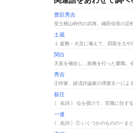
豊臣秀吉
安土桃山時代の武将。織田信長の足軽
土蔵
１ 盗難・火災に備えて、四面を土や
関白
天皇を補佐し，政務を行った重職。令外
秀吉
①作家、経済評論家の堺屋太一による
叙任
〘 名詞 〙 位を授けて、官職に任ずる
一連
〘 名詞 〙① いくつかのものの一まと