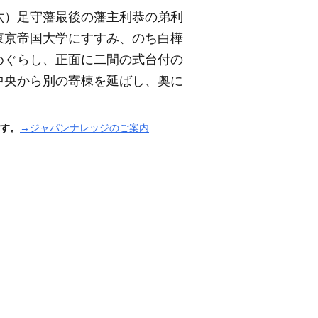
六）
足守藩最後の藩主利恭の弟利
東京帝国大学にすすみ、のち白樺
めぐらし、正面に二間の式台付の
中央から別の寄棟を延ばし、奥に
す。
→ジャパンナレッジのご案内