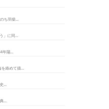
ち羽柴...
に同...
陽...
絡めて描...
..
..