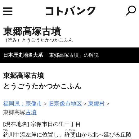
東郷高塚古墳
（読み）とうごうたかつかこふん
日本歴史地名大系
「東郷高塚古墳」の解説
東郷高塚古墳
とうごうたかつかこふん
福岡県：宗像市
旧宗像市地区
東郷村
東郷高塚
古墳
[現在地名]
宗像市日の里三丁目
つり
このみ
釣
川中流左岸に位置し、
許斐
山から北へ延びる丘陵