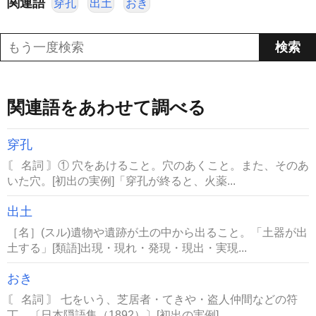
関連語
穿孔
出土
おき
関連語をあわせて調べる
穿孔
〘 名詞 〙① 穴をあけること。穴のあくこと。また、そのあ
いた穴。[初出の実例]「穿孔が終ると、火薬...
出土
［名］(スル)遺物や遺跡が土の中から出ること。「土器が出
土する」[類語]出現・現れ・発現・現出・実現...
おき
〘 名詞 〙 七をいう、芝居者・てきや・盗人仲間などの符
丁。〔日本隠語集（1892）〕[初出の実例]...