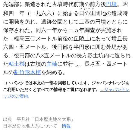
先端部に築造された古墳時代前期の前方後
円墳
。昭
ひのさと
和四一年
（一九六六）
に始まる
日の里
団地の造成時
に開発を免れ、遺跡公園として二基の円墳とともに
保存された。同六一年から三ヵ年調査が実施され
た。標高三〇メートル前後の丘陵上にあって墳丘長
六四・五メートル、後円部を半円形に囲む外堤があ
る。後円部の八×五メートルの長方形土坑内に造られ
た
粘土槨
は古墳の
主軸
に並行し、長さ五・四メート
ルの
割竹形木棺
を納める。
コトバンクでは本文の一部を掲載しています。ジャパンナレッジを
ご利用いただくとすべての情報をご覧になれます。
→ジャパンナレ
ッジのご案内
出典
平凡社「日本歴史地名大系」
日本歴史地名大系について
情報