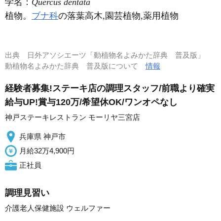
学名：
Quercus dentata
植物。
ブナ科
の落葉高木,園芸植物,薬用植物
出典
日外アソシエーツ「動植物名よみかた辞典 普及版」
動植物名よみかた辞典 普及版について
情報
経験者募集!ステーキ店の調理スタッフ/前職より確実
給与UP!賞与120万/希望休OK/ワンオペなし
神戸ステーキレストラン モーリヤ三宮店
兵庫県 神戸市
月給32万4,900円
正社員
調理見習い
介護老人保健施設 ウェルファー