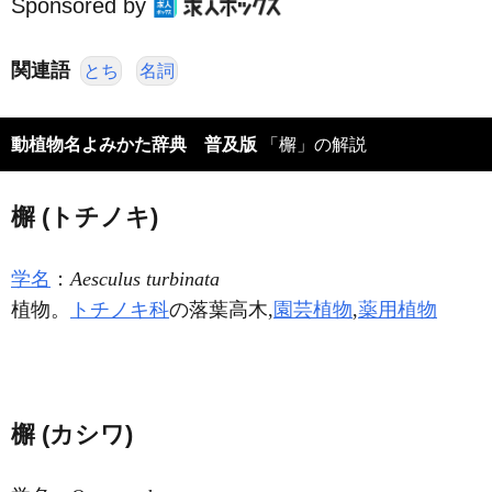
Sponsored by
関連語
とち
名詞
動植物名よみかた辞典 普及版
「檞」の解説
檞 (トチノキ)
学名
：
Aesculus turbinata
植物。
トチノキ科
の落葉高木,
園芸植物
,
薬用植物
檞 (カシワ)