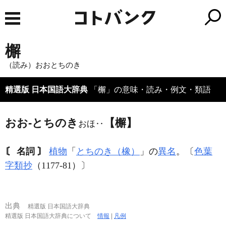
檞
（読み）おおとちのき
精選版 日本国語大辞典
「檞」の意味・読み・例文・類語
おお‐とちのき
【檞】
おほ‥
〘 名詞 〙
植物
「
とちのき（橡）
」の
異名
。〔
色葉
字類抄
（1177‐81）〕
出典
精選版 日本国語大辞典
精選版 日本国語大辞典について
情報
|
凡例