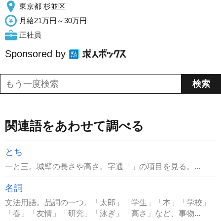
東京都 杉並区
月給21万円～30万円
正社員
Sponsored by
関連語をあわせて調べる
とち
一と三。城壁の長さや高さ。字通「」の項目を見る。...
名詞
文法用語。品詞の一つ。「太郎」「学生」「本」「学校」
「春」「友情」「研究」「泳ぎ」「高さ」など、事物...