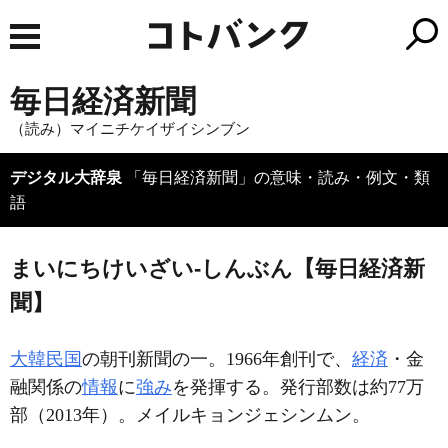
毎日経済新聞
（読み）マイニチケイザイシンブン
デジタル大辞泉
「毎日経済新聞」の意味・読み・例文・類
語
まいにちけいざい‐しんぶん【毎日経済新
聞】
大韓民国
の朝刊新聞の一。1966年創刊で、
経済
・金
融関係の
情報
に
強み
を発揮する。発行部数は約77万
部（2013年）。メイルキョンジェシンムン。