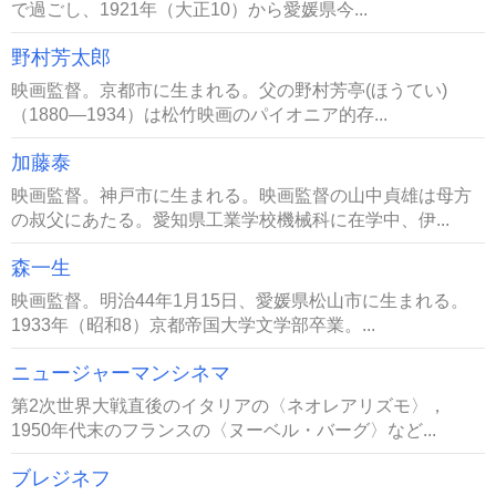
で過ごし、1921年（大正10）から愛媛県今...
野村芳太郎
映画監督。京都市に生まれる。父の野村芳亭(ほうてい)
（1880―1934）は松竹映画のパイオニア的存...
加藤泰
映画監督。神戸市に生まれる。映画監督の山中貞雄は母方
の叔父にあたる。愛知県工業学校機械科に在学中、伊...
森一生
映画監督。明治44年1月15日、愛媛県松山市に生まれる。
1933年（昭和8）京都帝国大学文学部卒業。...
ニュージャーマンシネマ
第2次世界大戦直後のイタリアの〈ネオレアリズモ〉，
1950年代末のフランスの〈ヌーベル・バーグ〉など...
ブレジネフ