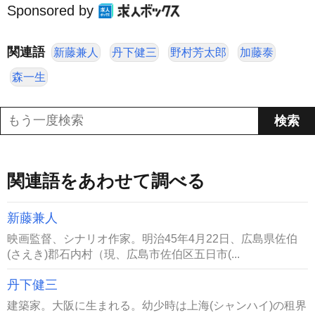
Sponsored by
関連語
新藤兼人
丹下健三
野村芳太郎
加藤泰
森一生
関連語をあわせて調べる
新藤兼人
映画監督、シナリオ作家。明治45年4月22日、広島県佐伯
(さえき)郡石内村（現、広島市佐伯区五日市(...
丹下健三
建築家。大阪に生まれる。幼少時は上海(シャンハイ)の租界