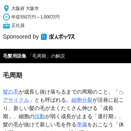
大阪府 大阪市
年収550万円～1,000万円
正社員
Sponsored by
毛髪用語集
「毛周期」の解説
毛周期
髪の毛
が成長し抜け落ちるまでの周期のこと。「
ヘ
アサイクル
」とも呼ばれる。
細胞分裂
が活発に起こ
り、新しい髪の毛が太くたくさん伸びる「成長
期」、細胞の
活動
が弱く成長が止まる「退行期」、
髪の毛が抜けて新しい毛を作る
準備
をおこなう「休