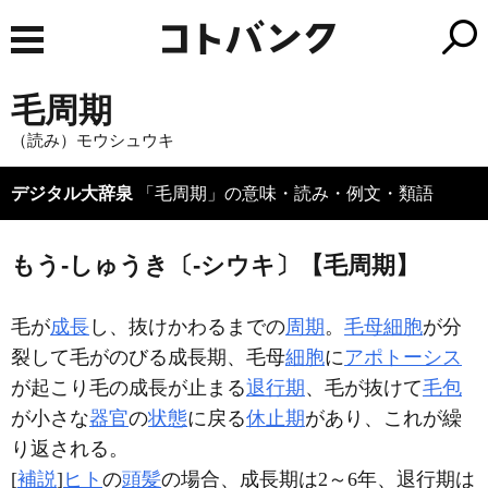
毛周期
（読み）モウシュウキ
デジタル大辞泉
「毛周期」の意味・読み・例文・類語
もう‐しゅうき〔‐シウキ〕【毛周期】
毛が
成長
し、抜けかわるまでの
周期
。
毛母細胞
が分
裂して毛がのびる成長期、毛母
細胞
に
アポトーシス
が起こり毛の成長が止まる
退行期
、毛が抜けて
毛包
が小さな
器官
の
状態
に戻る
休止期
があり、これが繰
り返される。
[
補説
]
ヒト
の
頭髪
の場合、成長期は2～6年、退行期は