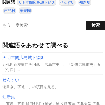
関連語
天明年間広島城下絵図
せんすい
知新集
吉島村
縮景園
関連語をあわせて調べる
天明年間広島城下絵図
万代四郎左衛門氏旧蔵 「広島市史」、「新修広島市史」五
（付図）...
せんすい
逆書き。字通「」の項目を見る。...
知新集
二五巻二五冊 飯田利矩（篤老）編 文政五年 広島大学 広島