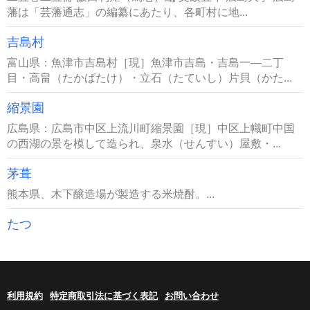
藩は「芸藩通志」の編纂にあたり、各町村に地...
吉島村
富山県：魚津市吉島村［現］魚津市吉島・吉島一―二丁
目・高畠（たかばたけ）・立石（たていし）片貝（かた...
縮景園
広島県：広島市中区上流川町縮景園［現］中区上幟町中国
の西湖の景を模して造られ、泉水（せんすい）屋敷・...
茅葺
熊本県、木下醸造場が製造する米焼酎。...
たつ
利用規約
特定商取引法に基づく表記
お問い合わせ