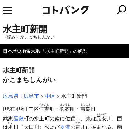
水主町新開
（読み）かこまちしんがい
日本歴史地名大系
「水主町新開」の解説
水主町新開
かこまちしんがい
広島県：広島市
中区
水主町新開
すみよし
はごろも
よしじま
[現在地名]
中区
住吉
町・
羽衣
町・
吉島
町
もとやす
武家
屋敷
町の水主町の南に位置し、東は
元安
川、西
ほん
たつ
は
本
川
（太田川）
および
支流
の
竜
川に挟まれる。南