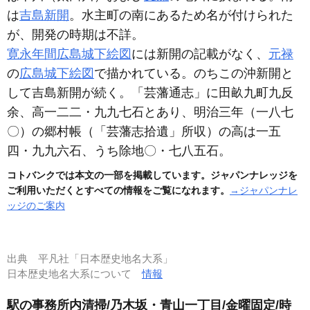
は
吉島新開
。水主町の南にあるため名が付けられた
が、開発の時期は不詳。
寛永年間広島城下絵図
には新開の記載がなく、
元禄
の
広島城下絵図
で描かれている。のちこの沖新開と
して吉島新開が続く。「芸藩通志」に田畝九町九反
余、高一二二・九九七石とあり、明治三年
（一八七
〇）
の郷村帳
（「芸藩志拾遺」所収）
の高は一五
四・九九六石、うち除地〇・七八五石。
コトバンクでは本文の一部を掲載しています。ジャパンナレッジを
ご利用いただくとすべての情報をご覧になれます。
→ジャパンナレ
ッジのご案内
出典
平凡社「日本歴史地名大系」
日本歴史地名大系について
情報
駅の事務所内清掃/乃木坂・青山一丁目/金曜固定/時