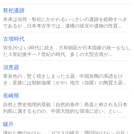
祭祀遺跡
本来は信仰・祭祀にかかわるいっさいの遺跡を総称すべき
であるが，日本考古学では，遺構の状況や遺物の性質...
古墳時代
弥生(やよい)時代に続き，大和朝廷が日本国家の統一をなし
た３世紀後半―７世紀の時代。多くの大型古墳が...
須恵器
青灰色の，堅く焼きしまった土器。中国灰陶の系譜をひ
き，直接には朝鮮伽倻（かや）地方（加羅）の陶質土器...
長崎県
自然と歴史地理的景観〔自然的条件〕島弧と称される日本
列島に属するものの、中国大陸的な環境に近い、とい...
破片
壊れた物のかけら。「ガラスの破片」[類語]かけら・小片・