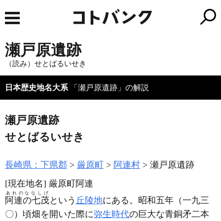
瀬戸原遺跡
（読み）せとばるいせき
日本歴史地名大系
「瀬戸原遺跡」の解説
瀬戸原遺跡
せとばるいせき
長崎県：下県郡
厳原町
阿連村
瀬戸原遺跡
[現在地名]
厳原町阿連
あれのななしげ
阿連の七茂
という
丘陵地
にある。昭和五年
（一九三
〇）
頃畑を開いた際に
弥生時代
の巨大な青銅矛二本