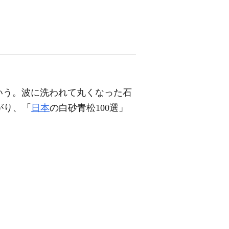
いう。波に洗われて丸くなった石
がり、「
日本
の白砂青松100選」