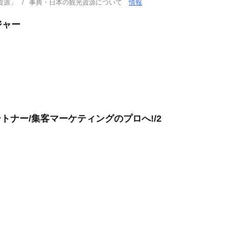
資源」
事典・日本の観光資源について
情報
ジャー
ートナー/集客マーケティングのプロへ!/2