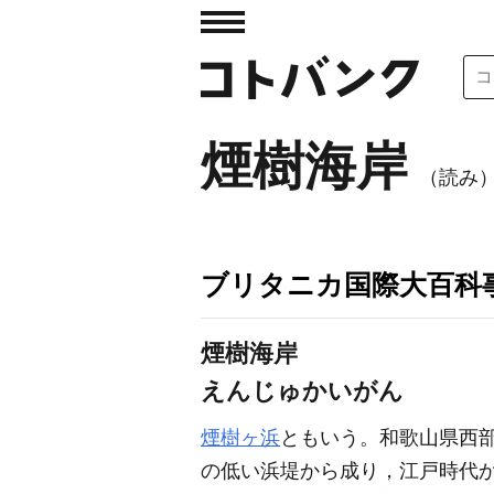
煙樹海岸
（読み
ブリタニカ国際大百科
煙樹海岸
えんじゅかいがん
煙樹ヶ浜
ともいう。和歌山県西
の低い浜堤から成り，江戸時代