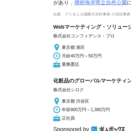
があり，
煙樹海岸県立自然公園
出典
ブリタニカ国際大百科事典 小項目事典
Webマーケティング・ソリュー
株式会社コンフィデンス・プロ
東京都 港区
月給40万円～50万円
業務委託
化粧品のグローバルマーケティン
株式会社シロク
東京都 渋谷区
年収800万円～1,300万円
正社員
Sponsored by