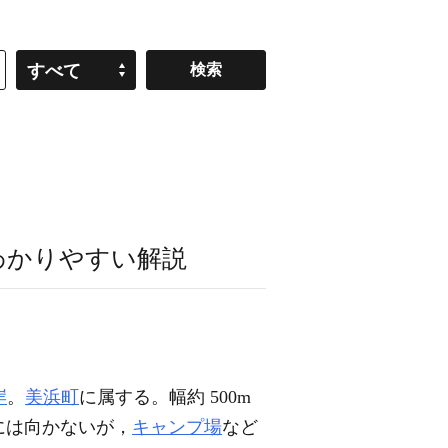
すべて
わかりやすい解説
岸
。
美浜町
に属する。幅約 500m
には向かないが，
キャンプ場
など