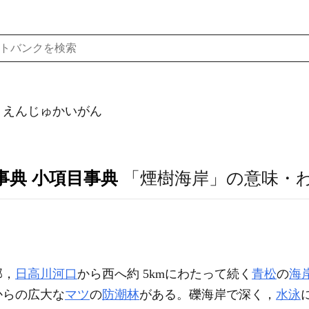
）えんじゅかいがん
事典 小項目事典
「煙樹海岸」の意味・
部，
日高川河口
から西へ約 5kmにわたって続く
青松
の
海
からの広大な
マツ
の
防潮林
がある。礫海岸で深く，
水泳