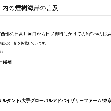
）
内の
煙樹海岸
の言及
西部の日高川河口から日ノ御埼にかけての約5kmの砂
解説の一部を掲載しています。
版）」
ー候補
サルタント/大手グローバルアドバイザリーファーム/東