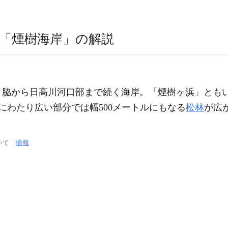
「煙樹海岸」の解説
ノ脇から日高川河口部まで続く海岸。「煙樹ヶ浜」とも
kmにわたり広い部分では幅500メートルにもなる
松林
が広
ついて
情報