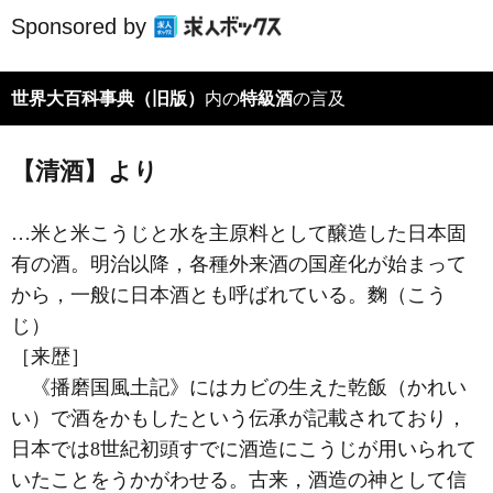
Sponsored by
世界大百科事典（旧版）
内の
特級酒
の言及
【清酒】より
…米と米こうじと水を主原料として醸造した日本固
有の酒。明治以降，各種外来酒の国産化が始まって
から，一般に日本酒とも呼ばれている。
麴（こう
じ）
［来歴］
《播磨国風土記》にはカビの生えた乾飯（かれい
い）で酒をかもしたという伝承が記載されており，
日本では8世紀初頭すでに酒造にこうじが用いられて
いたことをうかがわせる。古来，酒造の神として信