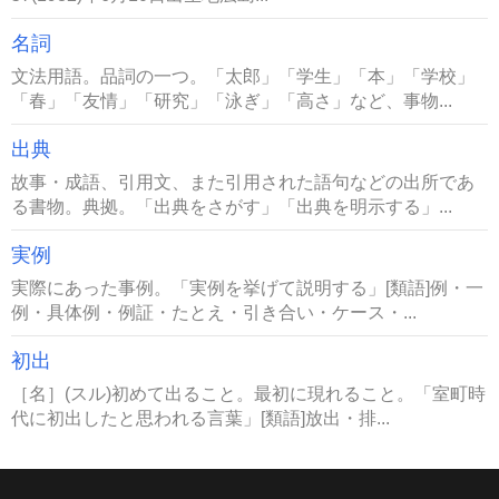
名詞
文法用語。品詞の一つ。「太郎」「学生」「本」「学校」
「春」「友情」「研究」「泳ぎ」「高さ」など、事物...
出典
故事・成語、引用文、また引用された語句などの出所であ
る書物。典拠。「出典をさがす」「出典を明示する」...
実例
実際にあった事例。「実例を挙げて説明する」[類語]例・一
例・具体例・例証・たとえ・引き合い・ケース・...
初出
［名］(スル)初めて出ること。最初に現れること。「室町時
代に初出したと思われる言葉」[類語]放出・排...