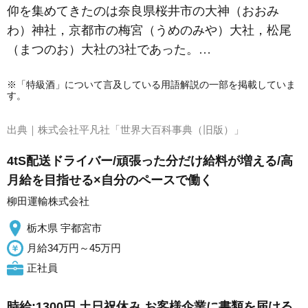
仰を集めてきたのは奈良県桜井市の大神（おおみ
わ）神社，京都市の梅宮（うめのみや）大社，松尾
（まつのお）大社の3社であった。…
※「特級酒」について言及している用語解説の一部を掲載していま
す。
出典｜
株式会社平凡社「世界大百科事典（旧版）」
4tS配送ドライバー/頑張った分だけ給料が増える/高
月給を目指せる×自分のペースで働く
柳田運輸株式会社
栃木県 宇都宮市
月給34万円～45万円
正社員
時給:1300円 土日祝休み お客様企業に書類を届ける