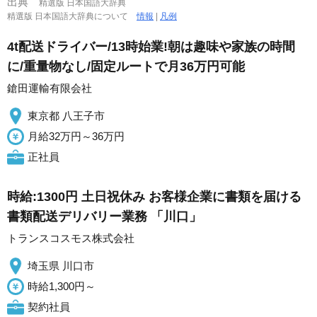
出典
精選版 日本国語大辞典
精選版 日本国語大辞典について
情報
|
凡例
4t配送ドライバー/13時始業!朝は趣味や家族の時間
に/重量物なし/固定ルートで月36万円可能
鎗田運輸有限会社
東京都 八王子市
月給32万円～36万円
正社員
時給:1300円 土日祝休み お客様企業に書類を届ける
書類配送デリバリー業務 「川口」
トランスコスモス株式会社
埼玉県 川口市
時給1,300円～
契約社員