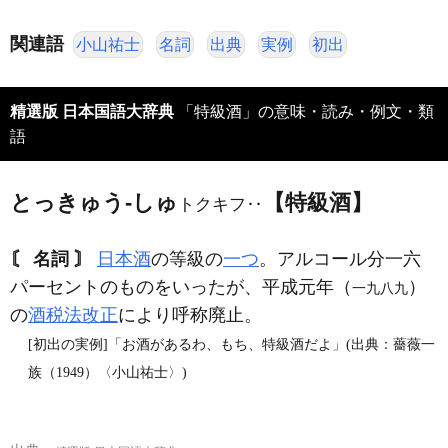
関連語
小山祐士
名詞
出典
実例
初出
精選版 日本国語大辞典
「特級酒」の意味・読み・例文・類
語
とっきゅう‐しゅ
【特級酒】
トクキフ‥
〘 名詞 〙
日本酒
の等級の
一つ
。アルコール分一六
パーセントのものをいったが、平成元年（
）
一九八九
の
酒税法改正
により呼称廃止。
[初出の実例]「お酒があるわ、もち、特級酒だよ」(出典：薔薇一
族（1949）〈小山祐士〉)