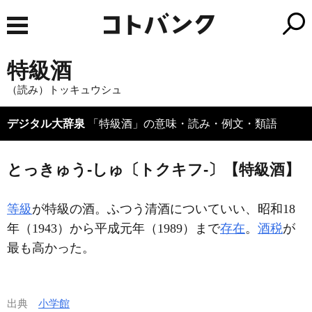
特級酒
（読み）トッキュウシュ
デジタル大辞泉
「特級酒」の意味・読み・例文・類語
とっきゅう‐しゅ〔トクキフ‐〕【特級酒】
等級
が特級の酒。ふつう清酒についていい、昭和18
年（1943）から平成元年（1989）まで
存在
。
酒税
が
最も高かった。
出典
小学館