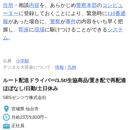
住所
・相談
内容
を、あらかじめ
警察本部
の
コンピュ
ーター
に登録しておくことにより、緊急時に
110番通
報
があった場合に、
警察
が
事件
の内容をいち早く把
握し、
即座
に
現場
に駆けつけることができる
システ
ム
。
出典
小学館
デジタル大辞泉について
情報
|
凡例
ルート配送ドライバー/1.5t/生協商品/置き配で再配達
ほぼなし/日勤/土日休み
SBSゼンツウ株式会社
宮城県 仙台市
月給23万9,810円～
正社員