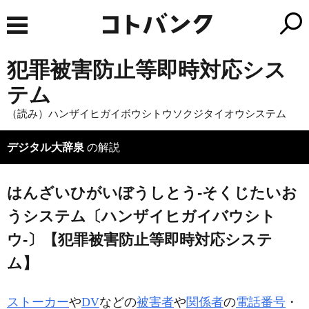
犯罪被害防止等即時対応シス
テム
（読み）ハンザイヒガイボウシトウソクジタイオウシステム
デジタル大辞泉
の解説
はんざいひがいぼうしとう‐そくじたいお
うシステム〔ハンザイヒガイバウシト
ウ‐〕【犯罪被害防止等即時対応システ
ム】
ストーカー
や
DV
などの
被害者
や
関係者
の
電話番号
・