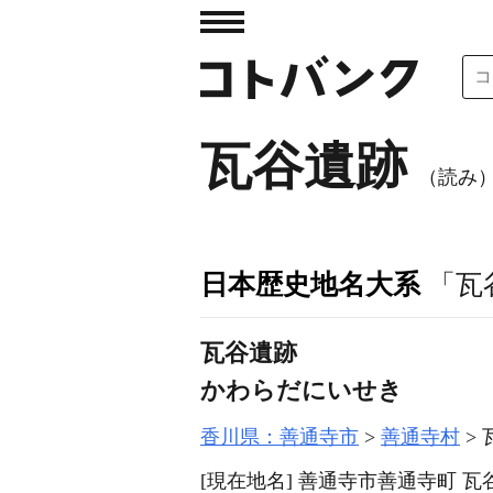
瓦谷遺跡
（読み
日本歴史地名大系
「瓦
瓦谷遺跡
かわらだにいせき
香川県：善通寺市
善通寺村
[現在地名]
善通寺市善通寺町 瓦