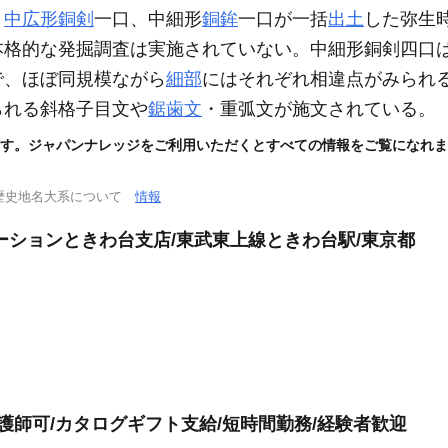
、
中広形銅剣
一口、中細形
銅鉾
一口が一括
出土
した弥生
本格的な発掘調査は実施されていない。中細形銅剣四口
で、ほぼ同規模ながら
細部
にはそれぞれ相違点がみられ
られる斜格子目文や
鋸歯文
・重弧文が施文されている。
す。ジャパンナレッジをご利用いただくとすべての情報をご覧になれま
歴史地名大系について
情報
ーションときわ台支店/東武東上線ときわ台駅/東京都
護師可/カタログギフト支給/短時間勤務/経験者歓迎