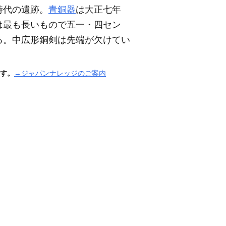
時代の遺跡。
青銅器
は大正七年
は最も長いもので五一・四セン
る。中広形銅剣は先端が欠けてい
す。
→ジャパンナレッジのご案内