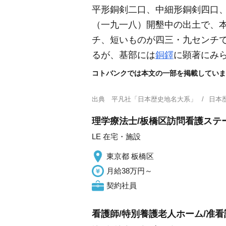
平形銅剣二口、中細形銅剣四口
（一九一八）
開墾中の出土で、
チ、短いものが四三・九センチ
るが、基部には
銅鐸
に顕著にみ
コトバンクでは本文の一部を掲載していま
出典
平凡社「日本歴史地名大系」
日本
理学療法士/板橋区訪問看護ステ
LE 在宅・施設
東京都 板橋区
月給38万円～
契約社員
看護師/特別養護老人ホーム/准看