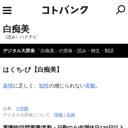
白痴美
（読み）ハクチビ
デジタル大辞泉
「白痴美」の意味・読み・例文・類語
はくち‐び【白痴美】
表情
に乏しく、
知性
の感じられない
美貌
。
出典
小学館
デジタル大辞泉について
情報
|
凡例
看護師/訪問看護/常勤・日勤のみ/年間休日120日以上