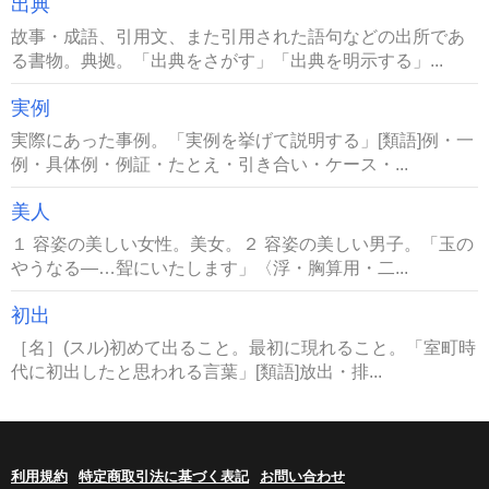
出典
故事・成語、引用文、また引用された語句などの出所であ
る書物。典拠。「出典をさがす」「出典を明示する」...
実例
実際にあった事例。「実例を挙げて説明する」[類語]例・一
例・具体例・例証・たとえ・引き合い・ケース・...
美人
１ 容姿の美しい女性。美女。２ 容姿の美しい男子。「玉の
やうなる―…聟にいたします」〈浮・胸算用・二...
初出
［名］(スル)初めて出ること。最初に現れること。「室町時
代に初出したと思われる言葉」[類語]放出・排...
利用規約
特定商取引法に基づく表記
お問い合わせ