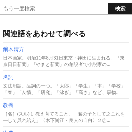
関連語をあわせて調べる
鏑木清方
日本画家。明治11年8月31日東京・神田に生まれる。『東
京日日新聞』『やまと新聞』の創設者で小説家の...
名詞
文法用語。品詞の一つ。「太郎」「学生」「本」「学校」
「春」「友情」「研究」「泳ぎ」「高さ」など、事物...
教養
［名］(スル)１ 教え育てること。「君の子として之これを
―して呉れ給え」〈木下尚江・良人の自白〉２㋐...