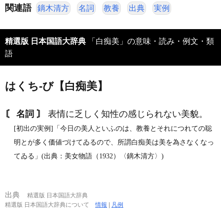
関連語
鏑木清方
名詞
教養
出典
実例
精選版 日本国語大辞典
「白痴美」の意味・読み・例文・類
語
はくち‐び【白痴美】
〘 名詞 〙
表情に乏しく知性の感じられない美貌。
[初出の実例]「今日の美人といふのは、教養とそれにつれての聡
明とが多く価値づけてゐるので、所謂白痴美は美を為さなくなっ
てゐる」(出典：美女物語（1932）〈鏑木清方〉)
出典
精選版 日本国語大辞典
精選版 日本国語大辞典について
情報
|
凡例