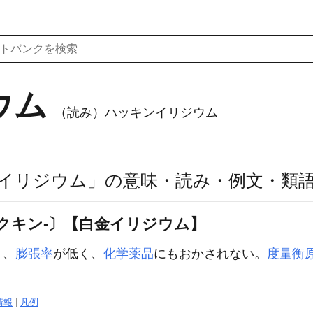
ウム
（読み）ハッキンイリジウム
イリジウム」の意味・読み・例文・類
クキン‐〕【白金イリジウム】
く、
膨張率
が低く、
化学薬品
にもおかされない。
度量衡
情報
|
凡例