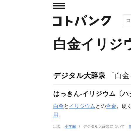
白金イリジ
デジタル大辞泉
「白金
はっきん‐イリジウム〔ハ
白金
と
イリジウム
との
合金
。硬
用
。
出典
小学館
デジタル大辞泉について