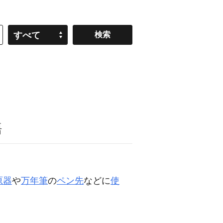
すべて
語
原器
や
万年筆
の
ペン先
などに
使