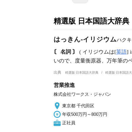
精選版 日本国語大辞典
はっきん‐イリジウム
ハクキ
〘 名詞 〙
( イリジウムは[
英語
]
いので、度量衡原器、万年筆のペ
出典
精選版 日本国語大辞典
精選版 日本国語
営業推進
株式会社ワークス・ジャパン
東京都 千代田区
年収500万円～800万円
正社員