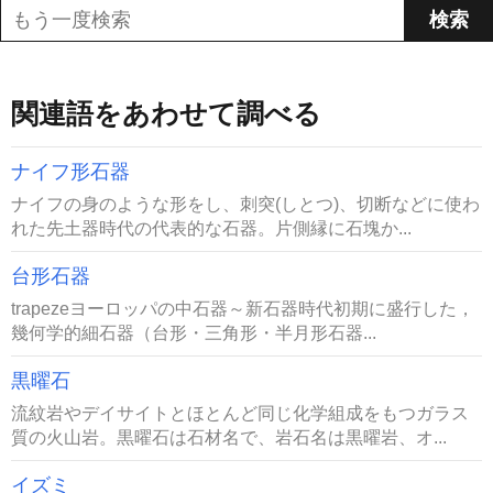
関連語をあわせて調べる
ナイフ形石器
ナイフの身のような形をし、刺突(しとつ)、切断などに使わ
れた先土器時代の代表的な石器。片側縁に石塊か...
台形石器
trapezeヨーロッパの中石器～新石器時代初期に盛行した，
幾何学的細石器（台形・三角形・半月形石器...
黒曜石
流紋岩やデイサイトとほとんど同じ化学組成をもつガラス
質の火山岩。黒曜石は石材名で、岩石名は黒曜岩、オ...
イズミ