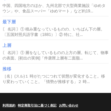
中国、四国地方のほか、九州北部で大型商業施設「ゆめタ
ウン」や、食品スーパー「ゆめマート」など約19...
最下層
〘 名詞 〙① 積み重なっているものの、いちばん下の層。
〔五国対照兵語字書（1881）〕② 特に、社...
上層
〘 名詞 〙① 層をなしているものの上方の層。転じて、物事
の表面。[初出の実例]「件唐匣上層有二面脂...
推移
［名］(スル)１ 時がたつにつれて状態が変化すること。移
り変わっていくこと。「情勢が推移する」２ 時...
利用規約
特定商取引法に基づく表記
お問い合わせ