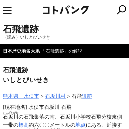
石飛遺跡
（読み）いしとびいせき
日本歴史地名大系
「石飛遺跡」の解説
石飛遺跡
いしとびいせき
熊本県：水俣市
石坂川村
石飛
遺跡
[現在地名]
水俣市石坂川 石飛
いしざかがわ
石坂川
の石飛集落の南、石坂川小学校石飛分校東側
一帯の
標高
約六〇〇メートルの
地点
にある。近接す