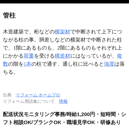
管柱
木造建築で、桁などの
横架材
で中断されて上下につ
ながる柱の事。胴差しなどの横架材で中断された柱
で、1階にあるものも、2階にあるものもそれぞれ上
にかかる
荷重
を受ける
構造材
にはなっているが、
複
数
の階を
1本
の柱で通す、通し柱に比べると
強度
は落
ちる。
出典
リフォーム ホームプロ
リフォーム用語集について
情報
配送状況モニタリング事務/時給1,200円・短時間・シ
フト相談OK/ブランクOK・職場見学OK・研修あり