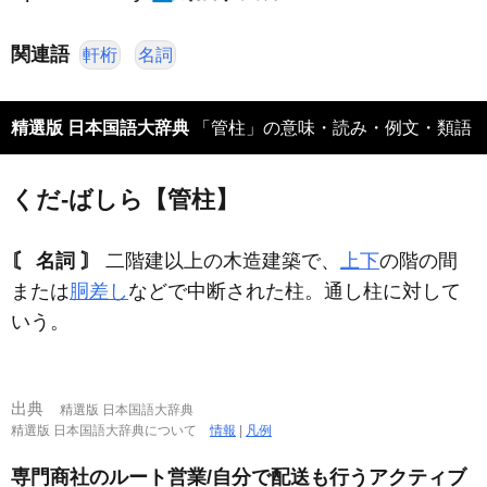
関連語
軒桁
名詞
精選版 日本国語大辞典
「管柱」の意味・読み・例文・類語
くだ‐ばしら【管柱】
〘 名詞 〙
二階建以上の木造建築で、
上下
の階の間
または
胴差し
などで中断された柱。通し柱に対して
いう。
出典
精選版 日本国語大辞典
精選版 日本国語大辞典について
情報
|
凡例
専門商社のルート営業/自分で配送も行うアクティブ