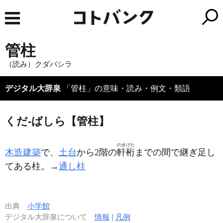
管柱
（読み）クダバシラ
デジタル大辞泉
「管柱」の意味・読み・例文・類語
くだ‐ばしら【管柱】
のきげた
木造建築
で、
土台
から2階の
軒桁
までの間で継ぎ足し
てある柱。→
通し柱
出典
小学館
デジタル大辞泉について
情報
|
凡例