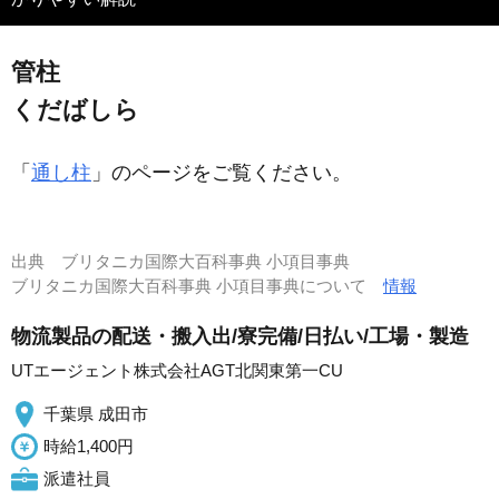
管柱
くだばしら
「
通し柱
」のページをご覧ください。
出典
ブリタニカ国際大百科事典 小項目事典
ブリタニカ国際大百科事典 小項目事典について
情報
物流製品の配送・搬入出/寮完備/日払い/工場・製造
UTエージェント株式会社AGT北関東第一CU
千葉県 成田市
時給1,400円
派遣社員