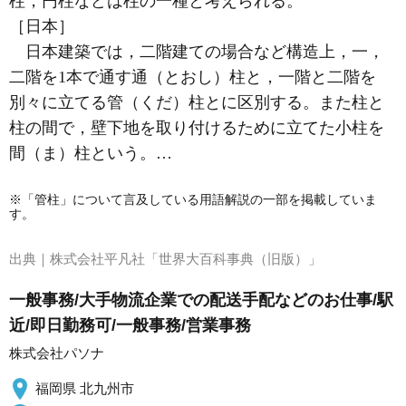
柱，円柱などは柱の一種と考えられる。
［日本］
日本建築では，二階建ての場合など構造上，一，
二階を1本で通す通（とおし）柱と，一階と二階を
別々に立てる管（くだ）柱とに区別する。また柱と
柱の間で，壁下地を取り付けるために立てた小柱を
間（ま）柱という。…
※「管柱」について言及している用語解説の一部を掲載していま
す。
出典｜
株式会社平凡社「世界大百科事典（旧版）」
一般事務/大手物流企業での配送手配などのお仕事/駅
近/即日勤務可/一般事務/営業事務
株式会社パソナ
福岡県 北九州市