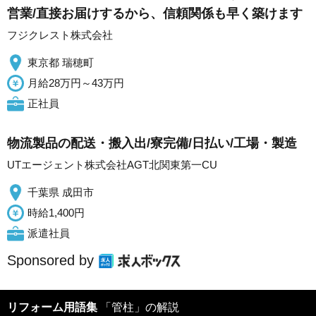
営業/直接お届けするから、信頼関係も早く築けます
フジクレスト株式会社
東京都 瑞穂町
月給28万円～43万円
正社員
物流製品の配送・搬入出/寮完備/日払い/工場・製造
UTエージェント株式会社AGT北関東第一CU
千葉県 成田市
時給1,400円
派遣社員
Sponsored by
リフォーム用語集
「管柱」の解説