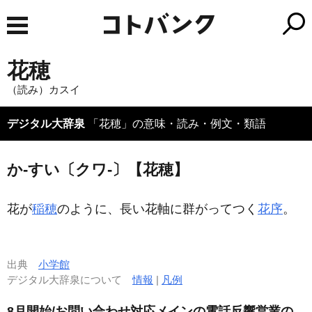
花穂
（読み）カスイ
デジタル大辞泉
「花穂」の意味・読み・例文・類語
か‐すい〔クワ‐〕【花穂】
花が
稲穂
のように、長い花軸に群がってつく
花序
。
出典
小学館
デジタル大辞泉について
情報
|
凡例
8月開始/お問い合わせ対応メインの電話反響営業の