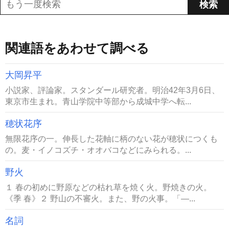
関連語をあわせて調べる
大岡昇平
小説家、評論家。スタンダール研究者。明治42年3月6日、
東京市生まれ。青山学院中等部から成城中学へ転...
穂状花序
無限花序の一。伸長した花軸に柄のない花が穂状につくも
の。麦・イノコズチ・オオバコなどにみられる。...
野火
１ 春の初めに野原などの枯れ草を焼く火。野焼きの火。
《季 春》２ 野山の不審火。また、野の火事。「―...
名詞