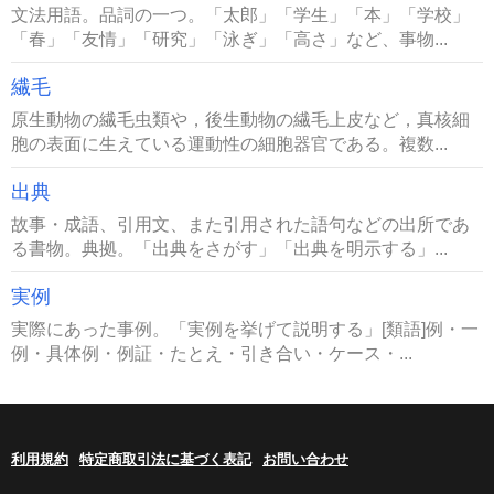
文法用語。品詞の一つ。「太郎」「学生」「本」「学校」
「春」「友情」「研究」「泳ぎ」「高さ」など、事物...
繊毛
原生動物の繊毛虫類や，後生動物の繊毛上皮など，真核細
胞の表面に生えている運動性の細胞器官である。複数...
出典
故事・成語、引用文、また引用された語句などの出所であ
る書物。典拠。「出典をさがす」「出典を明示する」...
実例
実際にあった事例。「実例を挙げて説明する」[類語]例・一
例・具体例・例証・たとえ・引き合い・ケース・...
利用規約
特定商取引法に基づく表記
お問い合わせ