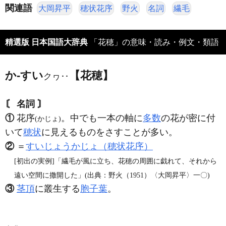
関連語
大岡昇平
穂状花序
野火
名詞
繊毛
精選版 日本国語大辞典
「花穂」の意味・読み・例文・類語
か‐すい
【花穂】
クヮ‥
〘 名詞 〙
①
花序
。中でも一本の軸に
多数
の花が密に付
(かじょ)
いて
穂状
に見えるものをさすことが多い。
②
＝
すいじょうかじょ（穂状花序）
[初出の実例]「繊毛が風に立ち、花穂の周囲に戯れて、それから
遠い空間に撒開した」(出典：野火（1951）〈大岡昇平〉一〇)
③
茎頂
に叢生する
胞子葉
。