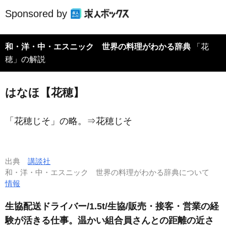
Sponsored by
和・洋・中・エスニック 世界の料理がわかる辞典
「花
穂」の解説
はなほ【花穂】
「花穂じそ」の略。⇒
花穂じそ
出典
講談社
和・洋・中・エスニック 世界の料理がわかる辞典について
情報
生協配送ドライバー/1.5t/生協/販売・接客・営業の経
験が活きる仕事。温かい組合員さんとの距離の近さ