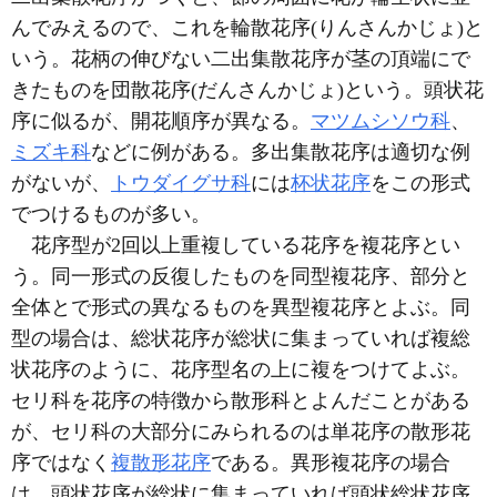
んでみえるので、これを輪散花序(りんさんかじょ)と
いう。花柄の伸びない二出集散花序が茎の頂端にで
きたものを団散花序(だんさんかじょ)という。頭状花
序に似るが、開花順序が異なる。
マツムシソウ科
、
ミズキ科
などに例がある。多出集散花序は適切な例
がないが、
トウダイグサ科
には
杯状花序
をこの形式
でつけるものが多い。
花序型が2回以上重複している花序を複花序とい
う。同一形式の反復したものを同型複花序、部分と
全体とで形式の異なるものを異型複花序とよぶ。同
型の場合は、総状花序が総状に集まっていれば複総
状花序のように、花序型名の上に複をつけてよぶ。
セリ科を花序の特徴から散形科とよんだことがある
が、セリ科の大部分にみられるのは単花序の散形花
序ではなく
複散形花序
である。異形複花序の場合
は、頭状花序が総状に集まっていれば頭状総状花序