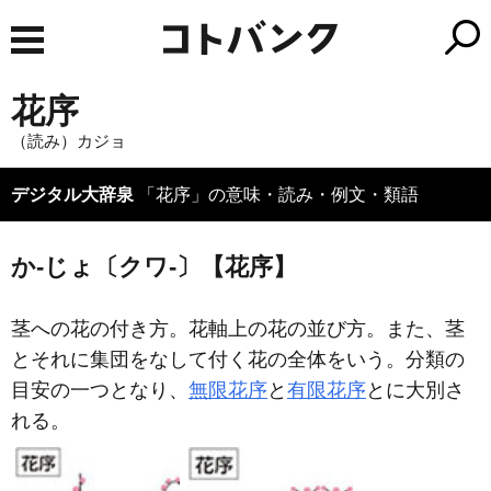
花序
（読み）カジョ
デジタル大辞泉
「花序」の意味・読み・例文・類語
か‐じょ〔クワ‐〕【花序】
茎への花の付き方。花軸上の花の並び方。また、茎
とそれに集団をなして付く花の全体をいう。分類の
目安の一つとなり、
無限花序
と
有限花序
とに大別さ
れる。