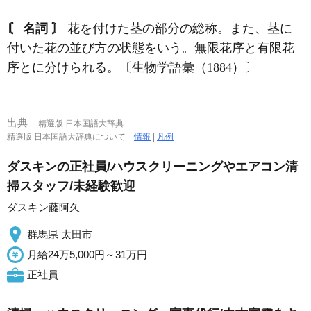
〘 名詞 〙
花を付けた茎の部分の総称。また、茎に
付いた花の並び方の状態をいう。無限花序と有限花
序とに分けられる。〔生物学語彙（1884）〕
出典
精選版 日本国語大辞典
精選版 日本国語大辞典について
情報
|
凡例
ダスキンの正社員/ハウスクリーニングやエアコン清
掃スタッフ/未経験歓迎
ダスキン藤阿久
群馬県 太田市
月給24万5,000円～31万円
正社員