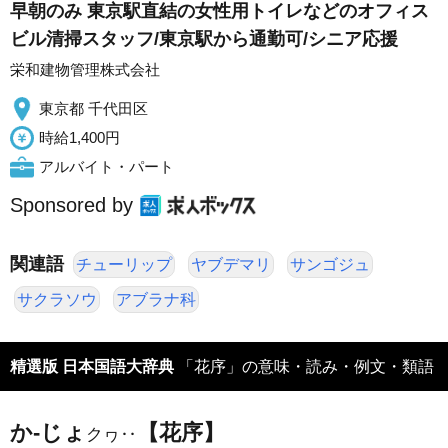
早朝のみ 東京駅直結の女性用トイレなどのオフィス
ビル清掃スタッフ/東京駅から通勤可/シニア応援
栄和建物管理株式会社
東京都 千代田区
時給1,400円
アルバイト・パート
Sponsored by
関連語
チューリップ
ヤブデマリ
サンゴジュ
サクラソウ
アブラナ科
精選版 日本国語大辞典
「花序」の意味・読み・例文・類語
か‐じょ
【花序】
クヮ‥