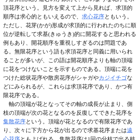
頂花序という。見方を変えて上から見れば、求頂的
順序は求心的ともいえるので、
求心花序
ともいう。
ただし、花芽(かが)形成が求頂的に行われたのちに順
位が逆転して求基(きゅうき)的に開花すると思われる
例もあり、開花順序を重視しすぎるのは問題であ
る。無限花序という語も求頂花序と同義に用いられ
ることが多いが、この語は開花順序よりも軸の頂端
に花をつけないことを示すものである。頂端に花を
つけた総状花序や散房花序がシャガや
カジイチゴ
な
どにみられるが、これらは求頂花序であり、かつ有
限花序である。
軸の頂端が花となってその軸の成長が止まり、側
枝の頂端が次の花となるのを反復してできた花序を
集散花序
という。頂端が花となるので有限花序であ
り、次々に下方から花が出るので求基花序または
遠
心花序
ともよばれる。集散花序は1回の分枝で出る枝