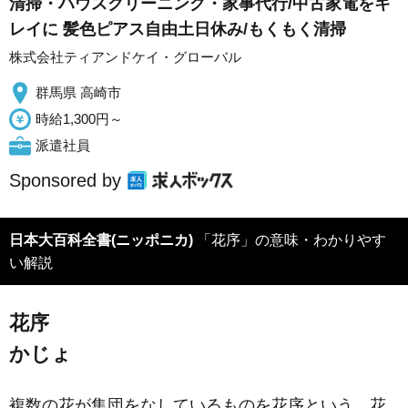
清掃・ハウスクリーニング・家事代行/中古家電をキ
レイに 髪色ピアス自由土日休み/もくもく清掃
株式会社ティアンドケイ・グローバル
群馬県 高崎市
時給1,300円～
派遣社員
Sponsored by
日本大百科全書(ニッポニカ)
「花序」の意味・わかりやす
い解説
花序
かじょ
複数の花が集団をなしているものを花序という。花