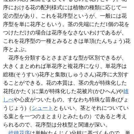
序における花の配列様式には植物の種類に応じて一
定の型があり、これを花序型というが、一般には花
序型を単に花序ともいう。茎の先端にただ1個の花を
つけただけの場合は花序をなさないわけであるが、
これを花序型の一種とみるときは単頂(たんちょう)花
序とよぶ。
花序を分類するとさまざまな型が区別できるが、
大きくまとめれば単花序と複花序になり、単花序は
総穂(そうすい)花序と集散(しゅうさん)花序に大別す
ることができる。花の本質は、茎の先が特殊化した
花托(かたく)に葉が特殊化した花被片(かひへん)や
雄
しべ
や心皮がついたもの、すなわち特殊な苗条(びょ
うじょう)（
シュート
ともいい、茎とそれについてい
る葉とを一つのまとまりとみたもの）であると考え
られるので、花序型は分枝型と関連が深い。
総穂花序
は単軸(たんじく)分枝に基づくもので、単