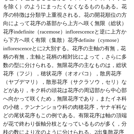
を除く）のようにまったくなくなるものもある。花
序の特徴は分類学上重視される。花の開花順位の方
向によって花序の基部から上方へ咲く無限（総状）
花序indefinite（racemose）inflorescenceと逆に上方か
ら下方へ咲く有限（集散）花序definite（cymose）
inflorescenceとに2大別する。花序の主軸の有無，花
柄の有無，主軸と花柄の相対比によって，さらに多
数の型に分けられる。無限花序の主なものは，総状
花序（フジ），穂状花序（オオバコ），散房花序
（ヤブデマリ），散形花序（サクラソウ，セリ）な
どがあり，キク科の頭花は花序の周辺部から中心部
へ向かって咲くため，無限花序であり，またイネ科
の小穂，テンナンショウ科の肉穂花序，ヤナギ科な
どの尾状花序もこの例である。有限花序は軸の頂端
が花で終わり仮軸分枝となっているものが多く，分
枝の数により次のように分けられる。2出集散花序