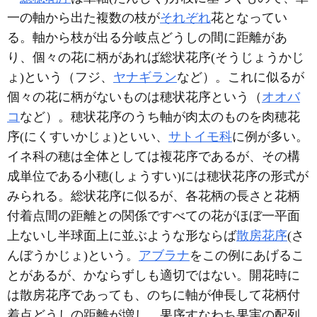
一の軸から出た複数の枝が
それぞれ
花となってい
る。軸から枝が出る分岐点どうしの間に距離があ
り、個々の花に柄があれば総状花序(そうじょうかじ
ょ)という（フジ、
ヤナギラン
など）。これに似るが
個々の花に柄がないものは穂状花序という（
オオバ
コ
など）。穂状花序のうち軸が肉太のものを肉穂花
序(にくすいかじょ)といい、
サトイモ科
に例が多い。
イネ科の穂は全体としては複花序であるが、その構
成単位である小穂(しょうすい)には穂状花序の形式が
みられる。総状花序に似るが、各花柄の長さと花柄
付着点間の距離との関係ですべての花がほぼ一平面
上ないし半球面上に並ぶような形ならば
散房花序
(さ
んぼうかじょ)という。
アブラナ
をこの例にあげるこ
とがあるが、かならずしも適切ではない。開花時に
は散房花序であっても、のちに軸が伸長して花柄付
着点どうしの距離が増し、果序すなわち果実の配列