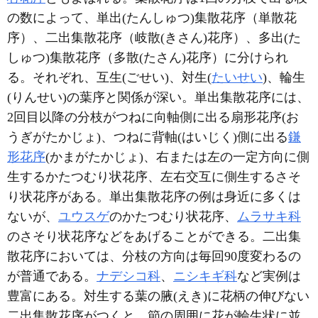
の数によって、単出(たんしゅつ)集散花序（単散花
序）、二出集散花序（岐散(きさん)花序）、多出(た
しゅつ)集散花序（多散(たさん)花序）に分けられ
る。それぞれ、互生(ごせい)、対生(
たいせい
)、輪生
(りんせい)の葉序と関係が深い。単出集散花序には、
2回目以降の分枝がつねに向軸側に出る扇形花序(お
うぎがたかじょ)、つねに背軸(はいじく)側に出る
鎌
形花序
(かまがたかじょ)、右または左の一定方向に側
生するかたつむり状花序、左右交互に側生するさそ
り状花序がある。単出集散花序の例は身近に多くは
ないが、
ユウスゲ
のかたつむり状花序、
ムラサキ科
のさそり状花序などをあげることができる。二出集
散花序においては、分枝の方向は毎回90度変わるの
が普通である。
ナデシコ科
、
ニシキギ科
など実例は
豊富にある。対生する葉の腋(えき)に花柄の伸びない
二出集散花序がつくと、節の周囲に花が輪生状に並