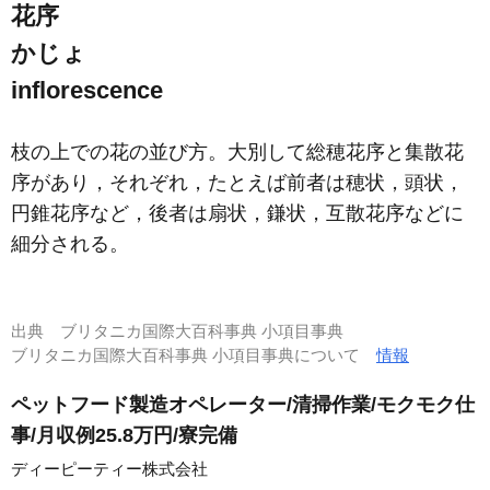
花序
かじょ
inflorescence
枝の上での花の並び方。大別して総穂花序と集散花
序があり，それぞれ，たとえば前者は穂状，頭状，
円錐花序など，後者は扇状，鎌状，互散花序などに
細分される。
出典
ブリタニカ国際大百科事典 小項目事典
ブリタニカ国際大百科事典 小項目事典について
情報
ペットフード製造オペレーター/清掃作業/モクモク仕
事/月収例25.8万円/寮完備
ディーピーティー株式会社