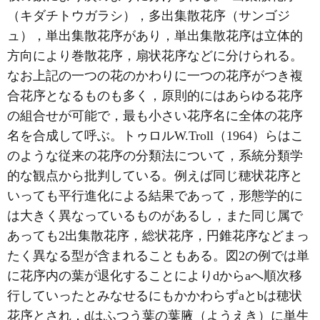
（キダチトウガラシ），多出集散花序（サンゴジ
ュ），単出集散花序があり，単出集散花序は立体的
方向により巻散花序，扇状花序などに分けられる。
なお上記の一つの花のかわりに一つの花序がつき複
合花序となるものも多く，原則的にはあらゆる花序
の組合せが可能で，最も小さい花序名に全体の花序
名を合成して呼ぶ。トゥロルW.Troll（1964）らはこ
のような従来の花序の分類法について，系統分類学
的な観点から批判している。例えば同じ穂状花序と
いっても平行進化による結果であって，形態学的に
は大きく異なっているものがあるし，また同じ属で
あっても2出集散花序，総状花序，円錐花序などまっ
たく異なる型が含まれることもある。図2の例では単
に花序内の葉が退化することによりdからaへ順次移
行していったとみなせるにもかかわらずaとbは穂状
花序とされ，dはふつう葉の葉腋（ようえき）に単生