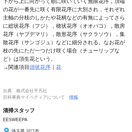
下から上に向かって順に咲いていく無限花序，頂端
の花が一番先に咲く有限花序に大別され，それぞれ
主軸の分枝のしかたや花柄などの有無によってさら
に総状花序（フジ），穂状花序（オオバコ），散房
花序（ヤブデマリ），散形花序（サクラソウ），集
散花序（サンゴジュ）などに細分される。なお花が
枝の先にただ一つだけ咲く場合（チューリップな
ど）は頂生花という。
→関連項目
頭状花序
｜
花
出典
株式会社平凡社
百科事典マイペディアについて
情報
清掃スタッフ
EESWEEPA
埼玉県 川口市