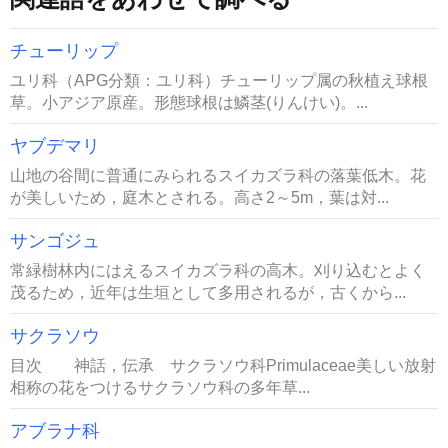
チューリップ
ユリ科（APG分類：ユリ科）チューリップ属の秋植え球根
草。小アジア原産。形態球根は鱗茎(りんけい)。...
ヤブデマリ
山地の谷間に普通にみられるスイカズラ科の落葉低木。花
が美しいため，庭木とされる。高さ2～5m，葉は対...
サンゴジュ
常緑樹林内にはえるスイカズラ科の高木。刈り込むとよく
茂るため，近年は生垣として多用されるが，古くから...
サクラソウ
目次 神話，伝承 サクラソウ科Primulaceae美しい放射
相称の花をつけるサクラソウ科の多年草...
アブラナ科