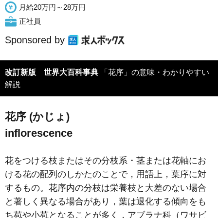
月給20万円～28万円
正社員
Sponsored by
改訂新版 世界大百科事典
「花序」の意味・わかりやすい
解説
花序 (かじょ)
inflorescence
花をつける枝またはその分枝系・茎または花軸にお
ける花の配列のしかたのことで，用語上，葉序に対
するもの。花序内の分枝は栄養枝と大差のない場合
と著しく異なる場合があり，葉は退化する傾向をも
ち苞や小苞となることが多く，アブラナ科（ワサビ