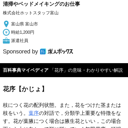
清掃やベッドメイキングのお仕事
株式会社ホットスタッフ富山
富山県 富山市
時給1,200円
派遣社員
Sponsored by
百科事典マイペディア
「花序」の意味・わかりやすい解説
花序【かじょ】
枝につく花の配列状態。また，花をつけた茎または
枝をいう。
葉序
の対語で，分類学上重要な特徴をな
す。花が葉腋につく場合は腋生花といい，この場合