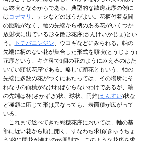
は総状となるからである。典型的な散房花序の例に
は
コデマリ
、ナシなどのほうがよい。花柄付着点間
の距離がなく、軸の先端から柄のある花がいくつか
放射状に出ている形を散形花序(さんけいかじょ)とい
う。
トチバニンジン
、ウコギなどにみられる。軸の
先端に柄のない花が集合した形式を頭状(とうじょう)
花序という。キク科で1個の花のようにみえるのはた
いてい頭状花序である。略して頭花ともいう。軸の
先端に多数の花がつくにあたっては、その場所にそ
れなりの面積がなければならないわけであるが、軸
の先端は杯(さかずき)状、球状、円錐(
えんすい
)状な
ど種類に応じて形は異なっても、表面積が広がって
いる。
これまで述べてきた総穂花序においては、軸の基
部に近い花から順に開く、すなわち求頂(きゅうちょ
う)的に開花が進むのが原則で、このような花序を求