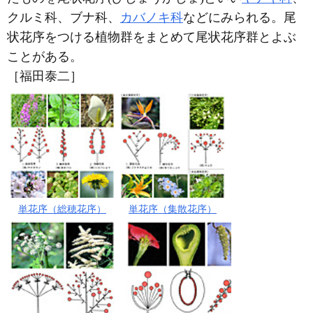
クルミ科、ブナ科、
カバノキ科
などにみられる。尾
状花序をつける植物群をまとめて尾状花序群とよぶ
ことがある。
［福田泰二］
単花序（総穂花序）
単花序（集散花序）