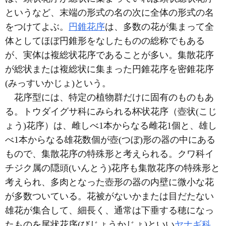
というなど、末端の形式の名の次に全体の形式の名
をつけてよぶ。
円錐花序
は、多数の花が集まって全
体としてほぼ円錐形をなしたものの総称でもある
が、実体は複総状花序であることが多い。集散花序
が総状または複総状に集まった円錐花序を密錐花序
(みっすいかじょ)という。
花序型には、特定の植物群だけに固有のものもあ
る。トウダイグサ科にみられる杯状花序（壺状(こじ
ょう)花序）は、雌しべ1本からなる雌花1個と、雄し
べ1本からなる雄花数個が壺(つぼ)形の器の中にある
もので、集散花序の特殊形と考えられる。クワ科イ
チジク属の隠頭(いんとう)花序も集散花序の特殊形と
考えられ、多肉となった壺形の器の内壁に微小な花
が多数ついている。花被がないかまたは目だたない
雄花が集合して、細長く、通常は下垂する穂になっ
たものを尾状花序(びじょうかじょ)といい
ヤナギ科
、