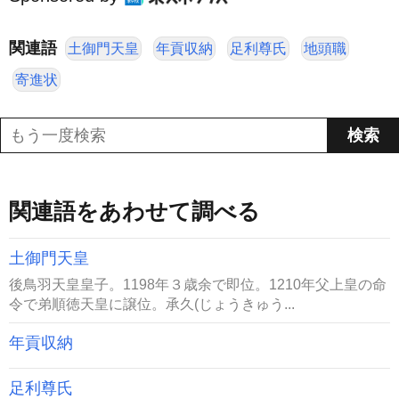
関連語
土御門天皇
年貢収納
足利尊氏
地頭職
寄進状
関連語をあわせて調べる
土御門天皇
後鳥羽天皇皇子。1198年３歳余で即位。1210年父上皇の命
令で弟順徳天皇に譲位。承久(じょうきゅう...
年貢収納
足利尊氏