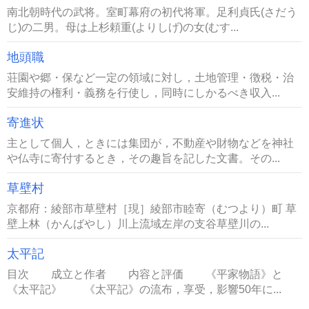
南北朝時代の武将。室町幕府の初代将軍。足利貞氏(さだう
じ)の二男。母は上杉頼重(よりしげ)の女(むす...
地頭職
荘園や郷・保など一定の領域に対し，土地管理・徴税・治
安維持の権利・義務を行使し，同時にしかるべき収入...
寄進状
主として個人，ときには集団が，不動産や財物などを神社
や仏寺に寄付するとき，その趣旨を記した文書。その...
草壁村
京都府：綾部市草壁村［現］綾部市睦寄（むつより）町 草
壁上林（かんばやし）川上流域左岸の支谷草壁川の...
太平記
目次 成立と作者 内容と評価 《平家物語》と
《太平記》 《太平記》の流布，享受，影響50年に...