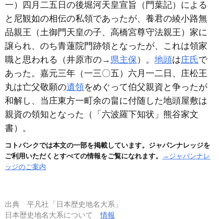
一）
四月二五日の後堀河天皇宣旨
（門葉記）
による
と尼観如の相伝の私領であったが、養君の綾小路無
品親王
（土御門天皇の子、高橋宮尊守法親王）
家に
譲られ、のち青蓮院門跡領となったが、これは領家
職と思われる
（井原市の→
県主保
）
。
地頭
は
庄氏
で
あった。嘉元三年
（一三〇五）
六月一二日、庄松王
丸は亡父敬願の
遺領
をめぐって伯父親資と争ったが
和解し、当庄東方一町余の畠に付随した地頭屋敷は
親資の領知となった
（「六波羅下知状」熊谷家文
書）
。
コトバンクでは本文の一部を掲載しています。ジャパンナレッジを
ご利用いただくとすべての情報をご覧になれます。
→ジャパンナレ
ッジのご案内
出典
平凡社「日本歴史地名大系」
日本歴史地名大系について
情報