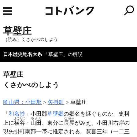
草壁庄
（読み）くさかべのしよう
日本歴史地名大系
「草壁庄」の解説
草壁庄
くさかべのしよう
岡山県：小田郡
矢掛町
草壁庄
「
和名抄
」小田郡
草壁郷
の郷名を継ぐものか。史料
よこだに
やまだ
ながや
上に
横谷
・
山田
、東分に
長屋
がみえ、小田川右岸の
現矢掛町南部一帯に推定される。寛喜三年
（一二三