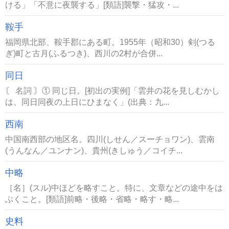
ける」「不意に夜襲する」[類語]襲撃・猛攻・...
鞍手
福岡県北部、鞍手郡にある町。1955年（昭和30）剣(つる
ぎ)町と古月(ふるつき)、西川の2村が合併...
同日
〘 名詞 〙① 同じ日。[初出の実例]「雲井の花を見しむかし
は、同日同夜の上日にひまなく」(出典：九...
西南
中国南西部の地区名。四川(しせん／スーチョワン)、雲南
(うんなん／ユンナン)、貴州(きしゅう／コイチ...
中略
［名］(スル)中ほどを略すこと。特に、文章などの途中をは
ぶくこと。[類語]前略・後略・省略・略す・略...
史料