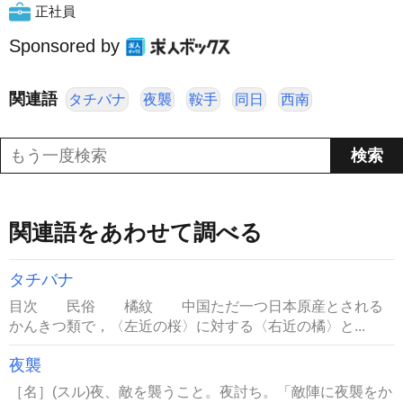
正社員
Sponsored by
関連語
タチバナ
夜襲
鞍手
同日
西南
関連語をあわせて調べる
タチバナ
目次 民俗 橘紋 中国ただ一つ日本原産とされる
かんきつ類で，〈左近の桜〉に対する〈右近の橘〉と...
夜襲
［名］(スル)夜、敵を襲うこと。夜討ち。「敵陣に夜襲をか