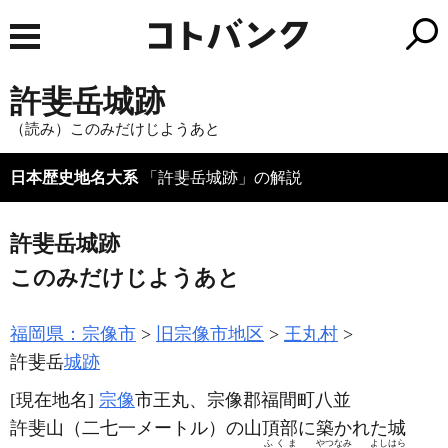
許斐岳城跡
（読み）このみだけじようあと
日本歴史地名大系
「許斐岳城跡」の解説
許斐岳城跡
このみだけじようあと
福岡県：宗像市
旧宗像市地区
王丸村
許斐岳
城跡
[現在地名]
宗像
市王丸、宗像郡福間町八並
許斐山
（二七一メートル）
の山頂部に築かれた城
ふくま
やつなみ
よしはら