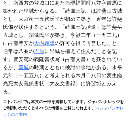
と、南西方の登城口にあたる現
福間
町
八並
字
吉原
に
築かれた里城からなる。「続風土記」は許斐山古城
とし、大宮司一五代氏平が初めて築き、近年は許斐
氏備が居住するという。「続風土記拾遺」は許斐岳
古城とし、宗像氏平が築き、享禄二年
（一五二九）
に占部豊安が
大内義隆
の許可を得て再営したこと、
通常は八並の
吉原
に里城を構えて住んだことを記
す。豊安宛の義隆書状写
（占部文書）
も残されてい
るが、
築城
の時期とともに検討の余地がある。永禄
元年
（一五五八）
と考えられる六月二八日の麦生鑑
光宛大友義鎮書状
（大友文書録）
に許斐城とみえ
る。
コトバンクでは本文の一部を掲載しています。ジャパンナレッジを
ご利用いただくとすべての情報をご覧になれます。
→ジャパンナレ
ッジのご案内