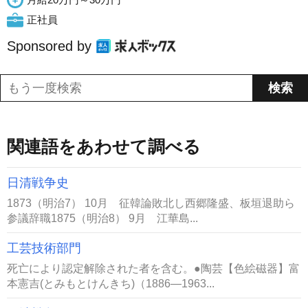
正社員
Sponsored by
関連語をあわせて調べる
日清戦争史
1873（明治7） 10月 征韓論敗北し西郷隆盛、板垣退助ら
参議辞職1875（明治8） 9月 江華島...
工芸技術部門
死亡により認定解除された者を含む。●陶芸【色絵磁器】富
本憲吉(とみもとけんきち)（1886―1963...