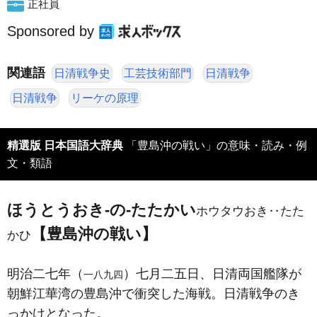
正社員
Sponsored by
関連語
日清戦争史
工芸技術部門
日清戦争
日清戦争
リーケの原理
精選版 日本国語大辞典
「豊島沖の戦い」の意味・読み・例
文・類語
ほうとうおき‐の‐たたかい
ホウタウおき‥たた
【豊島沖の戦い】
かひ
明治二七年（
）七月二五日、日清両国艦隊が
一八九四
朝鮮江華湾の豊島沖で衝突した海戦。日清戦争のき
っかけとなった。