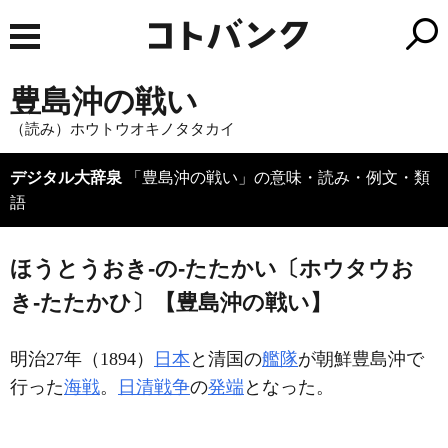
豊島沖の戦い
（読み）ホウトウオキノタタカイ
デジタル大辞泉
「豊島沖の戦い」の意味・読み・例文・類
語
ほうとうおき‐の‐たたかい〔ホウタウお
き‐たたかひ〕【豊島沖の戦い】
明治27年（1894）
日本
と清国の
艦隊
が朝鮮豊島沖で
行った
海戦
。
日清戦争
の
発端
となった。