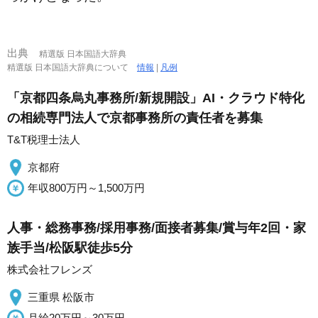
出典
精選版 日本国語大辞典
精選版 日本国語大辞典について
情報
|
凡例
「京都四条烏丸事務所/新規開設」AI・クラウド特化
の相続専門法人で京都事務所の責任者を募集
T&T税理士法人
京都府
年収800万円～1,500万円
人事・総務事務/採用事務/面接者募集/賞与年2回・家
族手当/松阪駅徒歩5分
株式会社フレンズ
三重県 松阪市
月給20万円～30万円