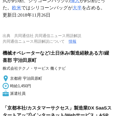
式が約3割、シリコーンバッグの
挿入
が約2割だっ
た。
欧米
ではシリコーンバッグが
大半
を占める。
更新日:
2018年11月26日
出典
共同通信社 共同通信ニュース用語解説
共同通信ニュース用語解説について
情報
機械オペレーターなど/土日休み/製造経験ある方/綴
喜郡 宇治田原町
株式会社テクノ・サービス 働くナビ
京都府 宇治田原町
時給1,450円
派遣社員
「京都本社/カスタマーサクセス」製造業DX SaaSス
タートアップ/インターネット/Webサービス・ASP