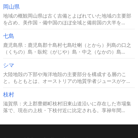
岡山県
地域の概観岡山県は古く吉備とよばれていた地域の主要部
を占め、美作国・備中国のほぼ全域と備前国の大半を...
七島
鹿児島県：鹿児島郡十島村七島吐喇（とから）列島の口之
（くちの）島・臥蛇（がじや）島・中之（なかの）島...
シマ
大陸地殻の下部や海洋地殻の主要部分を構成する層のこ
と。もともとは、オーストリアの地質学者ジュースがケ...
枝村
滋賀県：犬上郡豊郷町枝村旧東山道沿いに存在した市場集
落で、現在の上枝・下枝付近に比定される。享禄年間...