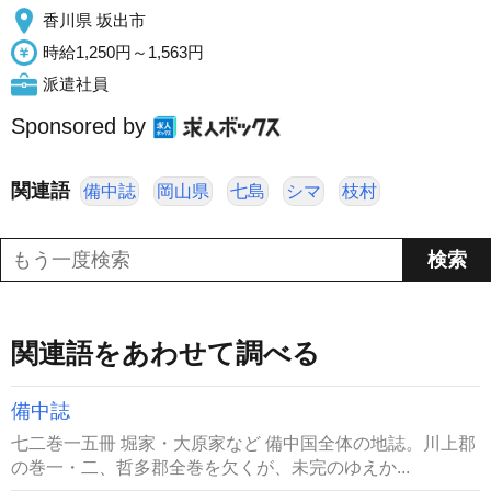
香川県 坂出市
時給1,250円～1,563円
派遣社員
Sponsored by
関連語
備中誌
岡山県
七島
シマ
枝村
関連語をあわせて調べる
備中誌
七二巻一五冊 堀家・大原家など 備中国全体の地誌。川上郡
の巻一・二、哲多郡全巻を欠くが、未完のゆえか...