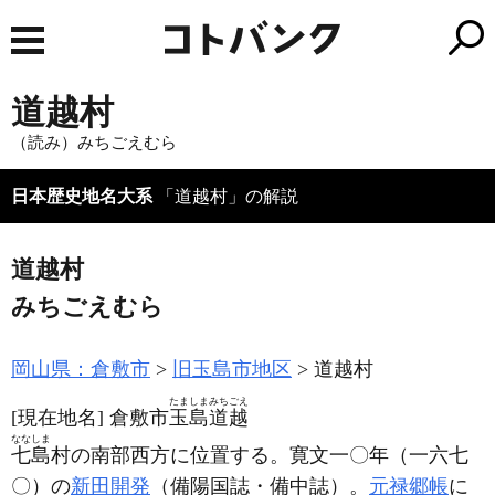
道越村
（読み）みちごえむら
日本歴史地名大系
「道越村」の解説
道越村
みちごえむら
岡山県：倉敷市
旧玉島市地区
道越村
たましまみちごえ
[現在地名]
倉敷市
玉島道越
ななしま
七島
村の南部西方に位置する。寛文一〇年
（一六七
〇）
の
新田開発
（備陽国誌・備中誌）
。
元禄郷帳
に