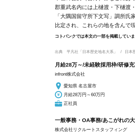
郡重武名内には上樋渡・下樋渡
「大隅国留守所下文写」調所氏
比定され、これらの地を含んで
コトバンクでは本文の一部を掲載していま
出典
平凡社「日本歴史地名大系」
日本
月給28万～/未経験採用枠/研修
infront株式会社
愛知県 名古屋市
月給28万円～60万円
正社員
一般事務・OA事務/あこがれの
株式会社リクルートスタッフィング