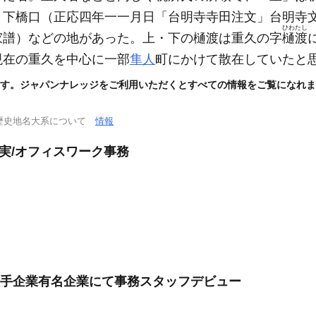
・下橋口
（正応四年一一月日「台明寺寺田注文」台明寺
ひわたし
家譜）
などの地があった。上・下の樋渡は重久の字
樋渡
現在の重久を中心に一部
隼人
町にかけて散在していたと
す。ジャパンナレッジをご利用いただくとすべての情報をご覧になれま
歴史地名大系について
情報
充実/オフィスワーク事務
大手企業有名企業にて事務スタッフデビュー