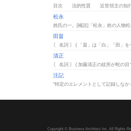
目次 法的性質 近世領主の知行中
松永
姓氏の一。[補説]「松永」姓の人物松
田畠
〘 名詞 〙 ( 「畠」は「白」「田」
清正
〘 名詞 〙 ( 加藤清正の紋所が蛇の目
注記
“特定のエレメントとして記録しなかっ
Copyright © Business Architect Inc. All Rights R