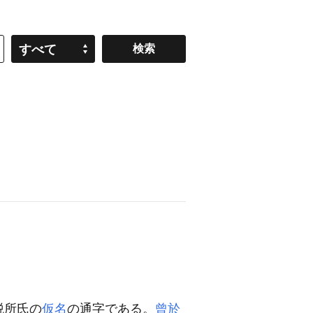
すべて
税所氏の
仮名
の通字である。
曾於