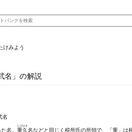
たけみよう
武名」の解説
武名
しげひさ
った名。
重久
名などと同じく税所氏の所領で、「重」は