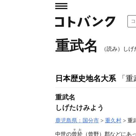
重武名
（読み）しげ
日本歴史地名大系
「重
重武名
しげたけみよう
鹿児島県：国分市
重久村
重
そお
中世の
曾於
（曾野）
郡などにあ