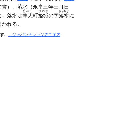
文書）
、落水
（永享三年三月日
はやと
ひめぎ
おちみず
に、落水は
隼人
町
姫城
の字
落水
に
思われる。
す。
→ジャパンナレッジのご案内