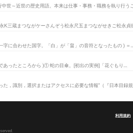
世～近世の歴史用語。本来は仕事・事務・職務を執り行うこと
永K三蔵まつながケーさんぞう松永尺五まつながせきご松永貞徳ま
を一字に合わせた国字。「白」が「畠」の音符となったもの ) ＝..
であったところから )① 蛇の目傘。[初出の実例]「花ぐもり...
た，識別，選択またはアクセスに必要な情報”（『日本目録規則20
利用規約
eserved.